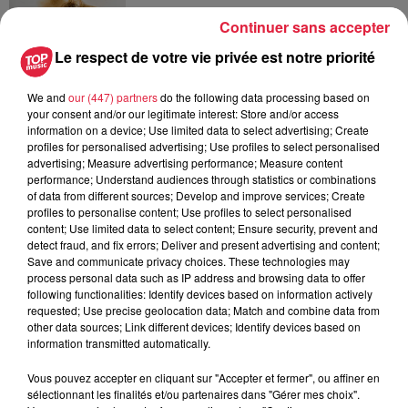
Continuer sans accepter
Le respect de votre vie privée est notre priorité
6 août 2026
Tags antisémites à Strasbourg :
We and
our (447) partners
do the following data processing based on
Catherine Trautmann réagit
your consent and/or our legitimate interest: Store and/or access
information on a device; Use limited data to select advertising; Create
profiles for personalised advertising; Use profiles to select personalised
advertising; Measure advertising performance; Measure content
performance; Understand audiences through statistics or combinations
of data from different sources; Develop and improve services; Create
profiles to personalise content; Use profiles to select personalised
À découvrir également
content; Use limited data to select content; Ensure security, prevent and
detect fraud, and fix errors; Deliver and present advertising and content;
Save and communicate privacy choices. These technologies may
process personal data such as IP address and browsing data to offer
following functionalities: Identify devices based on information actively
requested; Use precise geolocation data; Match and combine data from
other data sources; Link different devices; Identify devices based on
information transmitted automatically.
Vous pouvez accepter en cliquant sur "Accepter et fermer", ou affiner en
sélectionnant les finalités et/ou partenaires dans "Gérer mes choix".