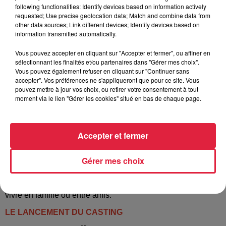
following functionalities: Identify devices based on information actively
requested; Use precise geolocation data; Match and combine data from
other data sources; Link different devices; Identify devices based on
information transmitted automatically.
Vous pouvez accepter en cliquant sur "Accepter et fermer", ou affiner en
sélectionnant les finalités et/ou partenaires dans "Gérer mes choix".
Vous pouvez également refuser en cliquant sur "Continuer sans
accepter". Vos préférences ne s'appliqueront que pour ce site. Vous
pouvez mettre à jour vos choix, ou retirer votre consentement à tout
moment via le lien "Gérer les cookies" situé en bas de chaque page.
La gagnante de la première édition, Londe, se produira
durant cette nouvelle édition qui se déroulera
du samedi 2
Accepter et fermer
au samedi 9 septembre
. Les concerts auront lieu à 18h15
chaque soir et seront suivi d’une ambiance DJ dès 20h30.
La scène est installée dans le HALL 1 avec un accès
Gérer mes choix
spécifique libre & nocturne à 18H, ce qui présage de très
belles soirées dans une ambiance musicale et festive à
vivre en famille ou entre amis.
LE LANCEMENT DU CASTING