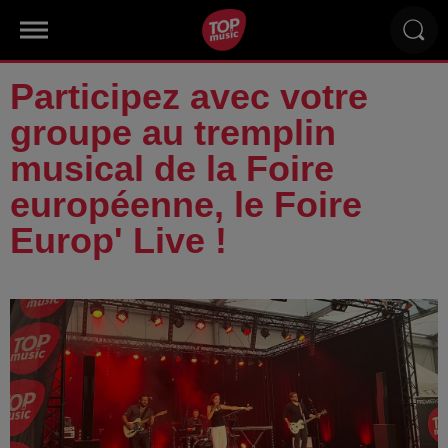
Participez avec votre
groupe au tremplin
musical de la Foire
européenne, le Foire
Europ' Live !