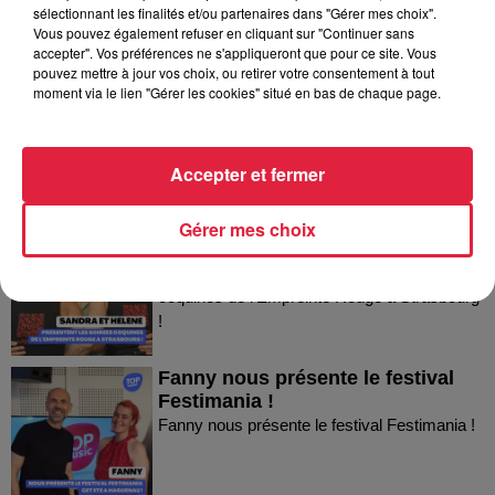
Dans la même série
sélectionnant les finalités et/ou partenaires dans "Gérer mes choix".
Vous pouvez également refuser en cliquant sur "Continuer sans
accepter". Vos préférences ne s'appliqueront que pour ce site. Vous
Thierry du Domaine Wunsch et
pouvez mettre à jour vos choix, ou retirer votre consentement à tout
moment via le lien "Gérer les cookies" situé en bas de chaque page.
Mann à Wettolsheim !
Thierry du Domaine Wunsch et Mann à
Wettolsheim !
Accepter et fermer
Sandra et Estelle présentent les
Gérer mes choix
soirées coquines de l'Empreinte...
Sandra et Estelle présentent les soirées
coquines de l'Empreinte Rouge à Strasbourg
!
Fanny nous présente le festival
Festimania !
Fanny nous présente le festival Festimania !