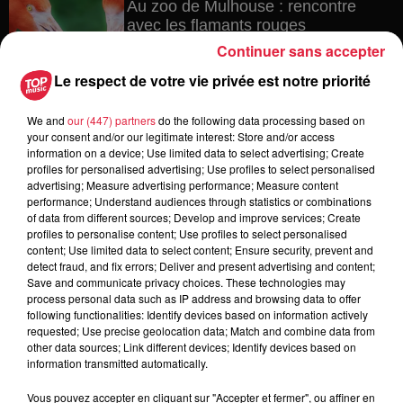
Au zoo de Mulhouse : rencontre
avec les flamants rouges
Continuer sans accepter
Le respect de votre vie privée est notre priorité
6 août 2026
We and
our (447) partners
do the following data processing based on
Les dernières infos sur la venue du
your consent and/or our legitimate interest: Store and/or access
pape à Metz en septembre
information on a device; Use limited data to select advertising; Create
profiles for personalised advertising; Use profiles to select personalised
advertising; Measure advertising performance; Measure content
performance; Understand audiences through statistics or combinations
of data from different sources; Develop and improve services; Create
5 août 2026
profiles to personalise content; Use profiles to select personalised
Europa-Park : des précisons sur
content; Use limited data to select content; Ensure security, prevent and
l’après Euro-Mir
detect fraud, and fix errors; Deliver and present advertising and content;
Save and communicate privacy choices. These technologies may
process personal data such as IP address and browsing data to offer
following functionalities: Identify devices based on information actively
requested; Use precise geolocation data; Match and combine data from
other data sources; Link different devices; Identify devices based on
information transmitted automatically.
Vous pouvez accepter en cliquant sur "Accepter et fermer", ou affiner en