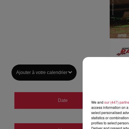
Ajouter à votre calendrier
du
20 
Date
We and
our (447) partn
au
21 
access information on a 
select personalised ad
statistics or combinatio
profiles to select person
Deliver and present adv
Steinb