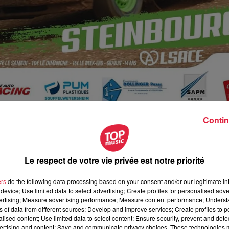
Contin
Le respect de votre vie privée est notre priorité
mai 2023 à 9h00
ers
do the following data processing based on your consent and/or our legitimate int
mai 2023 à 18h00
device; Use limited data to select advertising; Create profiles for personalised adver
vertising; Measure advertising performance; Measure content performance; Unders
ns of data from different sources; Develop and improve services; Create profiles to 
alised content; Use limited data to select content; Ensure security, prevent and detect
ertising and content; Save and communicate privacy choices. These technologies
ourg