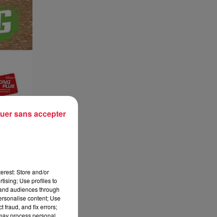
uer sans accepter
erest: Store and/or
tising; Use profiles to
tand audiences through
personalise content; Use
 fraud, and fix errors;
 may process personal