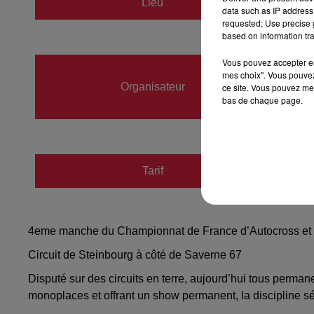
Lieu
data such as IP address 
67790
requested; Use precise g
based on information tra
Vous pouvez accepter en 
Terre 
mes choix". Vous pouvez
Organisateur
06 32 1
ce site. Vous pouvez met
bas de chaque page.
https:/
Tarif
Payant
4eme manche du Championnat de France d’Autocross et 
Circuit de Steinbourg à côté de Saverne 67
Disputé sur des circuits e​​n terre, aujourd’hui tous per
monoplaces et offrant un show permanent, la discipline séd