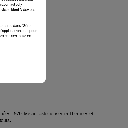
mation actively
vices; Identify devices
rtenaires dans "Gérer
s'appliqueront que pour
les cookies" situé en
 années 1970. Mêlant astucieusement berlines et
eurs.​