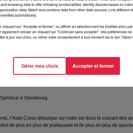
and browsing data to offer following functionalities: Identify devices based on infor
Steinbourg
eolocation data; Match and combine data from other data sources; Link different de
nsmitted automatically.
cliquant sur "Accepter et fermer", ou affiner en sélectionnant les finalités et/ou pa
67
 également refuser en cliquant sur "Continuer sans accepter". Vos préférences ne 
3 30 15
tre à jour vos choix, ou retirer votre consentement à tout moment via le lien "Gérer 
/www.terre-67.com/
Gérer mes choix
Accepter et fermer
Sprintcar à Steinbourg.
manents, l’Auto-Cross débarque sur notre sol dans le courant des
uit de plus en plus de pratiquants et de plus en plus de spectat