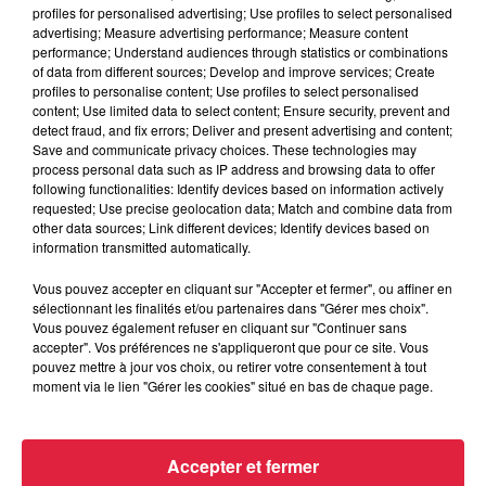
profiles for personalised advertising; Use profiles to select personalised
advertising; Measure advertising performance; Measure content
performance; Understand audiences through statistics or combinations
6 août 2026
of data from different sources; Develop and improve services; Create
Tags antisémites à Strasbourg :
profiles to personalise content; Use profiles to select personalised
Catherine Trautmann réagit
content; Use limited data to select content; Ensure security, prevent and
detect fraud, and fix errors; Deliver and present advertising and content;
Save and communicate privacy choices. These technologies may
process personal data such as IP address and browsing data to offer
following functionalities: Identify devices based on information actively
requested; Use precise geolocation data; Match and combine data from
6 août 2026
other data sources; Link different devices; Identify devices based on
Au zoo de Mulhouse : rencontre
information transmitted automatically.
avec les flamants rouges
Vous pouvez accepter en cliquant sur "Accepter et fermer", ou affiner en
sélectionnant les finalités et/ou partenaires dans "Gérer mes choix".
Vous pouvez également refuser en cliquant sur "Continuer sans
accepter". Vos préférences ne s'appliqueront que pour ce site. Vous
pouvez mettre à jour vos choix, ou retirer votre consentement à tout
moment via le lien "Gérer les cookies" situé en bas de chaque page.
À découvrir également
Accepter et fermer