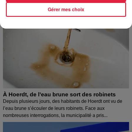
Gérer mes choix
À Hoerdt, de l’eau brune sort des robinets
Depuis plusieurs jours, des habitants de Hoerdt ont vu de
l’eau brune s’écouler de leurs robinets. Face aux
nombreuses interrogations, la municipalité a pris...