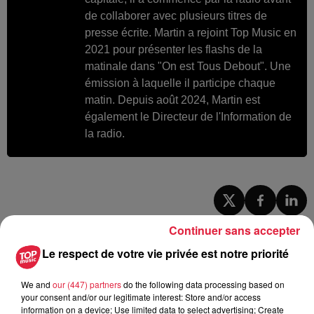
de collaborer avec plusieurs titres de
presse écrite. Martin a rejoint Top Music en
2021 pour présenter les flashs de la
matinale dans "On est Tous Debout". Une
émission à laquelle il participe chaque
matin. Depuis août 2024, Martin est
également le Directeur de l'Information de
la radio.
A lire aussi
Continuer sans accepter
Le respect de votre vie privée est notre priorité
6 août 2026
À Hoerdt, de l’eau brune sort des
We and
our (447) partners
do the following data processing based on
robinets
your consent and/or our legitimate interest: Store and/or access
information on a device; Use limited data to select advertising; Create