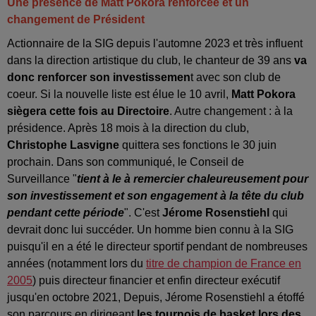
Une présence de Matt Pokora renforcée et un
changement de Président
Actionnaire de la SIG depuis l'automne 2023 et très influent
dans la direction artistique du club, le chanteur de 39 ans
va
donc renforcer son investissemen
t avec son club de
coeur. Si la nouvelle liste est élue le 10 avril,
Matt Pokora
siègera cette fois au Directoire
. Autre changement : à la
présidence. Après 18 mois à la direction du club,
Christophe Lasvigne
quittera ses fonctions le 30 juin
prochain. Dans son communiqué, le Conseil de
Surveillance "
tient à le à remercier chaleureusement pour
son investissement et son engagement à la tête du club
pendant cette période
". C'est
Jérome
Rosenstiehl
qui
devrait donc lui succéder. Un homme bien connu à la SIG
puisqu'il en a été le directeur sportif pendant de nombreuses
années (notamment lors du
titre de champion de France en
2005
) puis directeur financier et enfin directeur exécutif
jusqu'en octobre 2021, Depuis, Jérome Rosenstiehl a étoffé
son parcours en dirigeant
les tournois de basket lors des