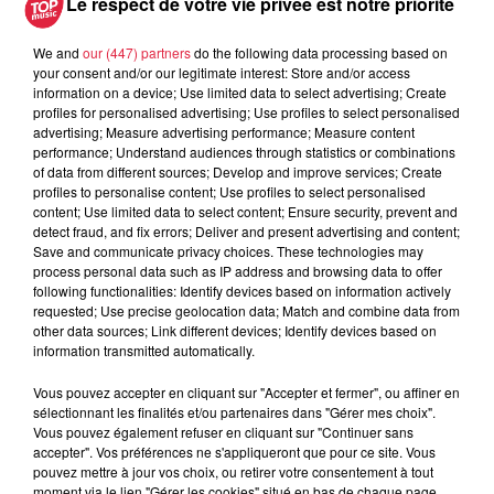
Le respect de votre vie privée est notre priorité
Postulez à l'offre : Chef.fe de rang
We and
our (447) partners
do the following data processing based on
your consent and/or our legitimate interest: Store and/or access
information on a device; Use limited data to select advertising; Create
profiles for personalised advertising; Use profiles to select personalised
advertising; Measure advertising performance; Measure content
Votre nom
*
performance; Understand audiences through statistics or combinations
of data from different sources; Develop and improve services; Create
profiles to personalise content; Use profiles to select personalised
content; Use limited data to select content; Ensure security, prevent and
detect fraud, and fix errors; Deliver and present advertising and content;
Save and communicate privacy choices. These technologies may
process personal data such as IP address and browsing data to offer
Votre e-mail
*
following functionalities: Identify devices based on information actively
requested; Use precise geolocation data; Match and combine data from
other data sources; Link different devices; Identify devices based on
information transmitted automatically.
Vous pouvez accepter en cliquant sur "Accepter et fermer", ou affiner en
sélectionnant les finalités et/ou partenaires dans "Gérer mes choix".
Votre n° de téléphone
*
Vous pouvez également refuser en cliquant sur "Continuer sans
accepter". Vos préférences ne s'appliqueront que pour ce site. Vous
pouvez mettre à jour vos choix, ou retirer votre consentement à tout
moment via le lien "Gérer les cookies" situé en bas de chaque page.