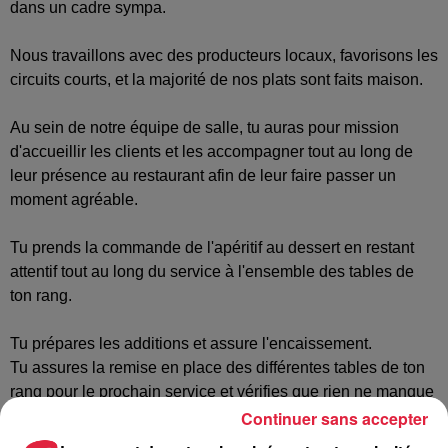
dans un cadre sympa.
Nous travaillons avec des producteurs locaux, favorisons les
circuits courts, et la majorité de nos plats sont faits maison.
Au sein de notre équipe de salle, tu auras pour mission
d'accueillir les clients et les accompagner tout au long de
leur présence au restaurant afin de leur faire passer un
moment agréable.
Tu prends la commande de l'apéritif au dessert en restant
attentif tout au long du service à l'ensemble des tables de
ton rang.
Tu prépares les additions et assure l'encaissement.
Tu assures la remise en place des différentes tables de ton
rang pour le prochain service et vérifies que rien ne manque
Continuer sans accepter
(set de table, couverts, verres etc)