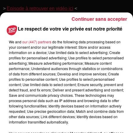
>
Episode à retrouver en vidéo ici
<
Continuer sans accepter
Le respect de votre vie privée est notre priorité
Toute l'actu
We and
our (447) partners
do the following data processing based on
your consent and/or our legitimate interest: Store and/or access
information on a device; Use limited data to select advertising; Create
6 août 2026
profiles for personalised advertising; Use profiles to select personalised
À Hoerdt, de l’eau brune sort des
advertising; Measure advertising performance; Measure content
robinets
performance; Understand audiences through statistics or combinations
of data from different sources; Develop and improve services; Create
profiles to personalise content; Use profiles to select personalised
content; Use limited data to select content; Ensure security, prevent and
detect fraud, and fix errors; Deliver and present advertising and content;
6 août 2026
Save and communicate privacy choices. These technologies may
Tags antisémites à Strasbourg :
process personal data such as IP address and browsing data to offer
Catherine Trautmann réagit
following functionalities: Identify devices based on information actively
requested; Use precise geolocation data; Match and combine data from
other data sources; Link different devices; Identify devices based on
information transmitted automatically.