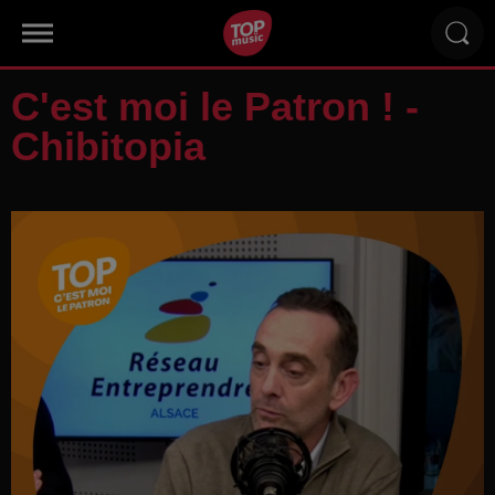
C'est moi le Patron ! -
Chibitopia