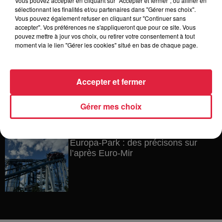
Vous pouvez accepter en cliquant sur "Accepter et fermer", ou affiner en
6 août 2026
sélectionnant les finalités et/ou partenaires dans "Gérer mes choix".
Au zoo de Mulhouse : rencontre
Vous pouvez également refuser en cliquant sur "Continuer sans
avec les flamants rouges
accepter". Vos préférences ne s'appliqueront que pour ce site. Vous
pouvez mettre à jour vos choix, ou retirer votre consentement à tout
moment via le lien "Gérer les cookies" situé en bas de chaque page.
6 août 2026
Les dernières infos sur la venue du
Accepter et fermer
pape à Metz en septembre
Gérer mes choix
5 août 2026
Europa-Park : des précisons sur
l’après Euro-Mir