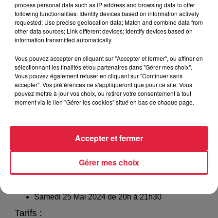
chœur s’est également allié à un petit ensemble de cuivres
process personal data such as IP address and browsing data to offer
following functionalities: Identify devices based on information actively
et percussions pour donner en concert le Te Deum de Petr
requested; Use precise geolocation data; Match and combine data from
Eben.
other data sources; Link different devices; Identify devices based on
information transmitted automatically.
La saison dernière (2022-2023), après avoir présenté le
Vous pouvez accepter en cliquant sur "Accepter et fermer", ou affiner en
Requiem en do mineur de Cherubini avec l'ensemble
sélectionnant les finalités et/ou partenaires dans "Gérer mes choix".
Vous pouvez également refuser en cliquant sur "Continuer sans
orchestral de Strasbourg, le chœur s’est produit en concert
accepter". Vos préférences ne s'appliqueront que pour ce site. Vous
en décembre sur Strasbourg, en mai à Belfort au Festival
pouvez mettre à jour vos choix, ou retirer votre consentement à tout
International de Musique Universitaire (FIMU) ainsi qu'à
moment via le lien "Gérer les cookies" situé en bas de chaque page.
Grenoble, lors d'un week-end début juillet.
Organisateur : Comité d’Animation et le conseil de fabrique
Accepter et fermer
Contact : Myriam WINKLER 06 88 62 04 91 •
Gérer mes choix
Renseignement : André SCHUHLER 03 88 92 43 44
Dates et horaires :
Samedi 25 Mai 2024 de 20h à 21h30
Tarifs :