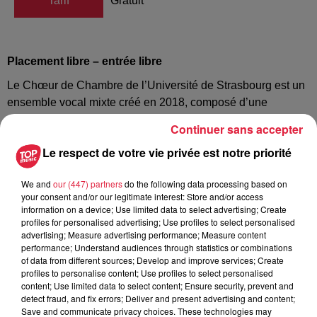
Tarif
Gratuit
Placement libre – entrée libre
Le Chœur de Chambre de l’Université de Strasbourg est un
ensemble vocal mixte créé en 2018, composé d’une
vingtaine d’étudiant.es de l’Université de Strasbourg, toutes
Continuer sans accepter
filières confondues.
Le respect de votre vie privée est notre priorité
Dirigé par Clément Charlon, étudiant en percussions et
direction de chœur à la Haute École des Arts du Rhin, le
We and
our (447) partners
do the following data processing based on
chœur interprète principalement des œuvres a cappella, du
your consent and/or our legitimate interest: Store and/or access
information on a device; Use limited data to select advertising; Create
XVIème siècle à nos jours.
profiles for personalised advertising; Use profiles to select personalised
advertising; Measure advertising performance; Measure content
Après des concerts consacrés à la musique anglaise des
performance; Understand audiences through statistics or combinations
XXème et XXIème siècles (Elgar, Vaughan Williams,
of data from different sources; Develop and improve services; Create
Tavener…) en 2020, le chœur a interprété lors de la saison
profiles to personalise content; Use profiles to select personalised
content; Use limited data to select content; Ensure security, prevent and
2021-2022 un programme composé d’œuvres savantes et
detect fraud, and fix errors; Deliver and present advertising and content;
populaires d’Europe de l’Est (Ligeti, Bardos, Dvorak…). Le
Save and communicate privacy choices. These technologies may