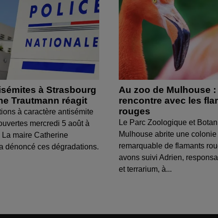
isémites à Strasbourg
Au zoo de Mulhouse :
ine Trautmann réagit
rencontre avec les fl
rouges
tions à caractère antisémite
Le Parc Zoologique et Botan
ouvertes mercredi 5 août à
Mulhouse abrite une colonie
 La maire Catherine
remarquable de flamants ro
a dénoncé ces dégradations.
avons suivi Adrien, respons
et terrarium, à...