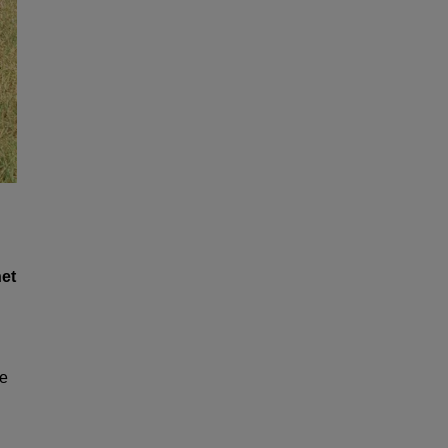
net
de