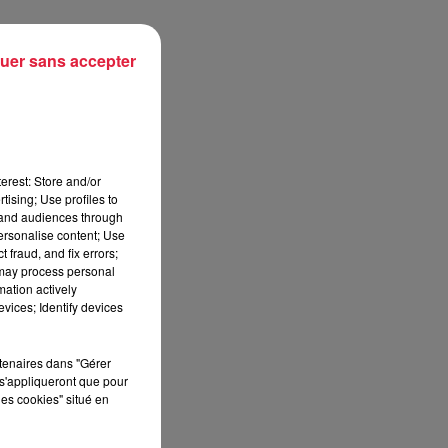
uer sans accepter
et
ces
erest: Store and/or
tising; Use profiles to
tand audiences through
personalise content; Use
 fraud, and fix errors;
 may process personal
e
mation actively
vices; Identify devices
rtenaires dans "Gérer
s'appliqueront que pour
les cookies" situé en
,