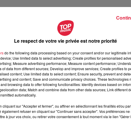
Contin
orld Clean Up - France, c'est de
rassembler jusqu'à 3 millions 
e, plusieurs événements sont déjà prévus, avec des entreprises
nheim, McDonald's de Wissembourg, ou encore différentes agen
u des associations, qui ouvrent leurs "clean-up" à toutes les
Le respect de votre vie privée est notre priorité
ers
do the following data processing based on your consent and/or our legitimate int
2 devant la mairie à 9h
device; Use limited data to select advertising; Create profiles for personalised adver
mmunal de St-Louis
vertising; Measure advertising performance; Measure content performance; Unders
ns of data from different sources; Develop and improve services; Create profiles to 
tigheim, rue de Copenhague
alised content; Use limited data to select content; Ensure security, prevent and detect
 à Strasbourg pour nettoyer les quais de l'Ill
ertising and content; Save and communicate privacy choices. These technologies
s à tous les groupes le samedi 21 à 10h pour une distribution d
and browsing data to offer following functionalities: Identify devices based on infor
eolocation data; Match and combine data from other data sources; Link different de
nsmitted automatically.
er
la carte interactive ici
, et vous pouvez vous-mêmes
proposer
cliquant sur "Accepter et fermer", ou affiner en sélectionnant les finalités et/ou pa
 ou dans votre village !
 également refuser en cliquant sur "Continuer sans accepter". Vos préférences ne 
tre à jour vos choix, ou retirer votre consentement à tout moment via le lien "Gérer 
e
, région qui propose aussi
son Elsàssputz
, preuve qu'en Alsace