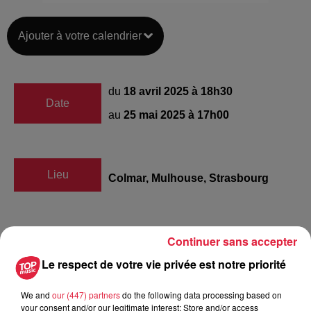
Ajouter à votre calendrier
du
18 avril 2025 à 18h30
Date
au
25 mai 2025 à 17h00
Lieu
Colmar, Mulhouse, Strasbourg
0 812 106 406
Continuer sans accepter
Organisateur
https://www.cirque-gruss.com/spectacle
Le respect de votre vie privée est notre priorité
We and
our (447) partners
do the following data processing based on
your consent and/or our legitimate interest: Store and/or access