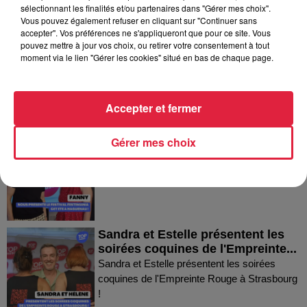
Dans la même série
sélectionnant les finalités et/ou partenaires dans "Gérer mes choix".
Vous pouvez également refuser en cliquant sur "Continuer sans
accepter". Vos préférences ne s'appliqueront que pour ce site. Vous
Thierry du Domaine Wunsch et
pouvez mettre à jour vos choix, ou retirer votre consentement à tout
moment via le lien "Gérer les cookies" situé en bas de chaque page.
Mann à Wettolsheim !
Thierry du Domaine Wunsch et Mann à
Wettolsheim !
Accepter et fermer
Fanny nous présente le festival
Gérer mes choix
Festimania !
Fanny nous présente le festival Festimania !
Sandra et Estelle présentent les
soirées coquines de l'Empreinte...
Sandra et Estelle présentent les soirées
coquines de l'Empreinte Rouge à Strasbourg
!