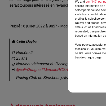
We and
our (447) partn
serait toujours intéressé en revanche pour recruter le jou
access information on a 
select personalised ad
statistics or combinatio
profiles to select person
Deliver and present adv
Publié : 6 juillet 2022 à 9h57 - Modifié : 17 janvier 2024
data such as IP address 
requested; Use precise g
based on information tra
👤 𝐂𝐨𝐥𝐢𝐧 𝐃𝐚𝐠𝐛𝐚
Vous pouvez accepter en 
mes choix". Vous pouvez
👕 Numéro 2
ce site. Vous pouvez met
bas de chaque page.
🎂 23 ans
🤝 Nouveau défenseur du Racing
📲
@colin2dagba
#MercatoRCSA
#LaForceDunePassio
— Racing Club de Strasbourg Alsace (@RCSA)
July 6,