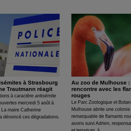
isémites à Strasbourg
Au zoo de Mulhouse :
ine Trautmann réagit
rencontre avec les fl
rouges
tions à caractère antisémite
Le Parc Zoologique et Botan
ouvertes mercredi 5 août à
Mulhouse abrite une colonie
 La maire Catherine
remarquable de flamants ro
a dénoncé ces dégradations.
avons suivi Adrien, respons
et terrarium, à...