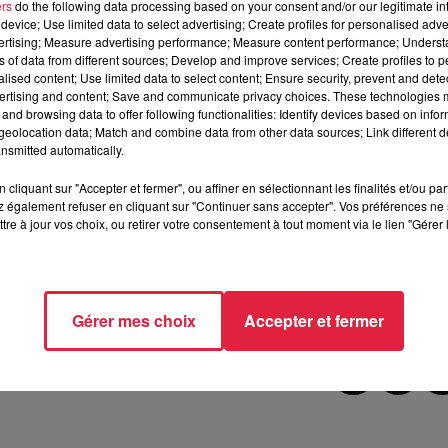
ers
do the following data processing based on your consent and/or our legitimate int
eur de 28 ans.
device; Use limited data to select advertising; Create profiles for personalised adver
vertising; Measure advertising performance; Measure content performance; Unders
ns of data from different sources; Develop and improve services; Create profiles to 
alised content; Use limited data to select content; Ensure security, prevent and detect
ertising and content; Save and communicate privacy choices. These technologies
 à 14h47 Rédaction Top Music
and browsing data to offer following functionalities: Identify devices based on infor
eolocation data; Match and combine data from other data sources; Link different de
nsmitted automatically.
cliquant sur "Accepter et fermer", ou affiner en sélectionnant les finalités et/ou pa
 également refuser en cliquant sur "Continuer sans accepter". Vos préférences ne 
tre à jour vos choix, ou retirer votre consentement à tout moment via le lien "Gérer 
n
pic.twitter.com/CGNGDA1R1C
Gérer mes choix
Accepter et fermer
 2022