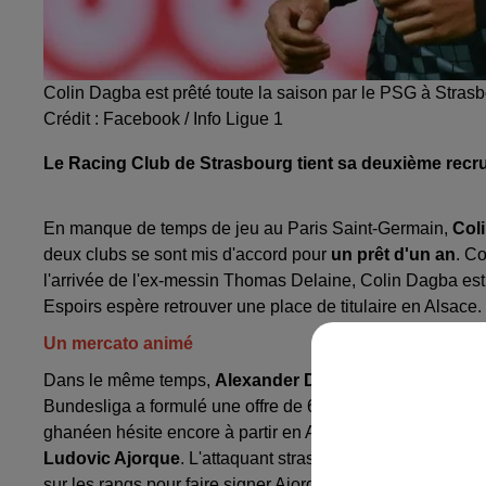
Colin Dagba est prêté toute la saison par le PSG à Stras
Crédit :
Facebook / Info Ligue 1
Le Racing Club de Strasbourg tient sa deuxième recrue
En manque de temps de jeu au Paris Saint-Germain,
Coli
deux clubs se sont mis d'accord pour
un prêt d'un an
. C
l'arrivée de l'ex-messin Thomas Delaine, Colin Dagba est 
Espoirs espère retrouver une place de titulaire en Alsace.
Un mercato animé
Dans le même temps,
Alexander Djiku pourrait rejoind
Bundesliga a formulé une offre de 6,5 millions d'euros pou
ghanéen hésite encore à partir en Allemagne malgré un s
Ludovic Ajorque
. L'attaquant strasbourgeois a obtenu un b
sur les rangs pour faire signer Ajorque, a finalement reno