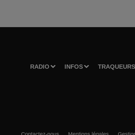
RADIO
INFOS
TRAQUEURS
Contactez-nous
Mentions légales
Gestio