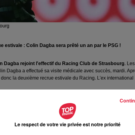
bourg
 estivale : Colin Dagba sera prêté un an par le PSG !
n Dagba rejoint l'effectif du Racing Club de Strasbourg
. Les
olin Dagba a effectué sa visite médicale avec succès, mardi. Ap
donc la deuxième recrue estivale du Racing. L'ex international
Contin
re le club allemand d'Hoffenheim
. Le dernier neuvième de
r acquérir le défenseur strasbourgeois. Seulement, l'internation
alaire plus conséquent qu'à Strasbourg.
Autre dossier : celui 
Le respect de votre vie privée est notre priorité
on de sortie de la part du président, Marc Keller. Lille, qui étai
ncé à formuler une offre d'achat. Le club allemand de Francfort