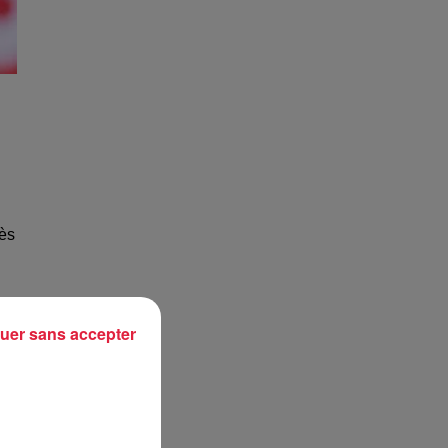
rès
uer sans accepter
al
de
t