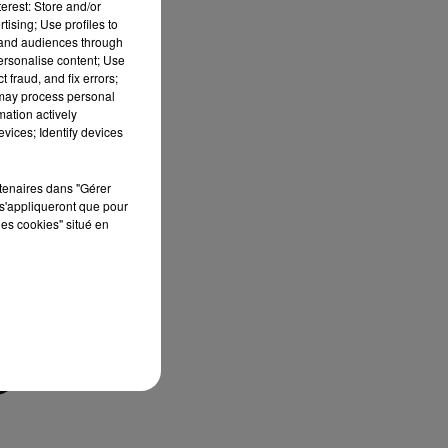
erest: Store and/or
tising; Use profiles to
tand audiences through
personalise content; Use
 fraud, and fix errors;
 may process personal
mation actively
vices; Identify devices
rtenaires dans "Gérer
s'appliqueront que pour
les cookies" situé en