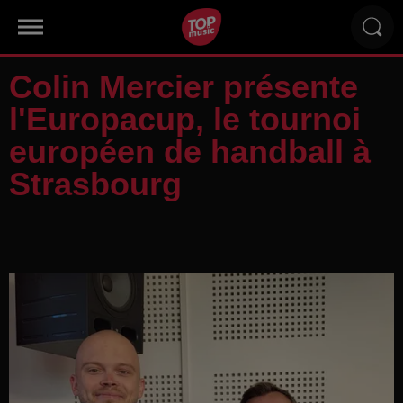
Colin Mercier présente
l'Europacup, le tournoi
européen de handball à
Strasbourg