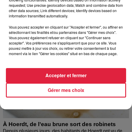
requested; Use precise geolocation data; Match and combine data from
À découvrir également
other data sources; Link different devices; Identify devices based on
information transmitted automatically.
Vous pouvez accepter en cliquant sur "Accepter et fermer", ou affiner en
sélectionnant les finalités et/ou partenaires dans "Gérer mes choix".
Vous pouvez également refuser en cliquant sur "Continuer sans
accepter". Vos préférences ne s'appliqueront que pour ce site. Vous
pouvez mettre à jour vos choix, ou retirer votre consentement à tout
moment via le lien "Gérer les cookies" situé en bas de chaque page.
Accepter et fermer
Gérer mes choix
À Hoerdt, de l’eau brune sort des robinets
Depuis plusieurs jours, des habitants de Hoerdt ont vu de