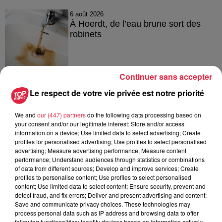
6 août 2026
À Hoerdt, de l’eau brune sort des
robinets
Continuer sans accepter
6 août 2026
Tags antisémites à Strasbourg :
Le respect de votre vie privée est notre priorité
Catherine Trautmann réagit
We and
our (447) partners
do the following data processing based on
your consent and/or our legitimate interest: Store and/or access
information on a device; Use limited data to select advertising; Create
profiles for personalised advertising; Use profiles to select personalised
6 août 2026
advertising; Measure advertising performance; Measure content
Au zoo de Mulhouse : rencontre
performance; Understand audiences through statistics or combinations
avec les flamants rouges
of data from different sources; Develop and improve services; Create
profiles to personalise content; Use profiles to select personalised
content; Use limited data to select content; Ensure security, prevent and
detect fraud, and fix errors; Deliver and present advertising and content;
Save and communicate privacy choices. These technologies may
process personal data such as IP address and browsing data to offer
following functionalities: Identify devices based on information actively