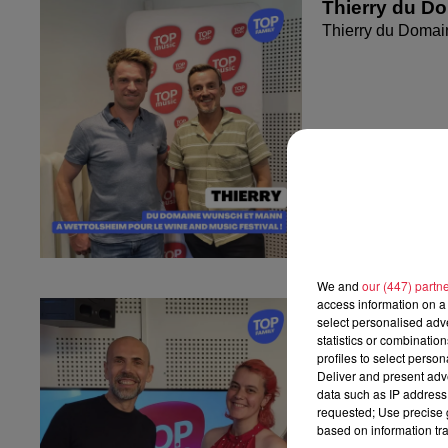
Thierry du D
Thierry du Domai
We and
our (447) partn
access information on a 
Fanny nous pr
select personalised ad
Fanny nous présen
statistics or combinatio
profiles to select person
Deliver and present adv
data such as IP address 
requested; Use precise g
based on information tra