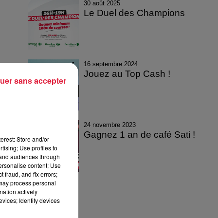
30 août 2025
Le Duel des Champions
16 septembre 2024
Jouez au Top Cash !
uer sans accepter
24 novembre 2023
Gagnez 1 an de café Sati !
erest: Store and/or
tising; Use profiles to
tand audiences through
personalise content; Use
 fraud, and fix errors;
 may process personal
mation actively
vices; Identify devices