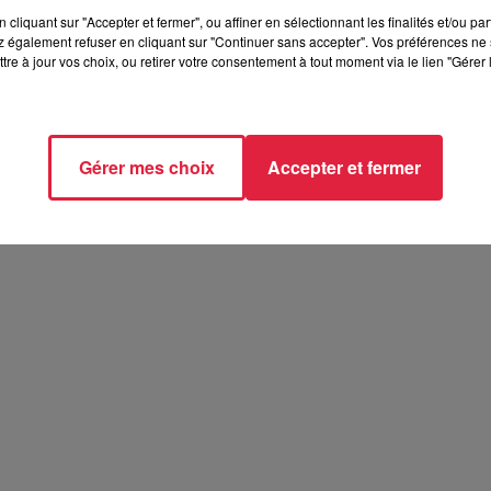
cliquant sur "Accepter et fermer", ou affiner en sélectionnant les finalités et/ou pa
 également refuser en cliquant sur "Continuer sans accepter". Vos préférences ne 
tre à jour vos choix, ou retirer votre consentement à tout moment via le lien "Gérer 
Gérer mes choix
Accepter et fermer
elle présentent les soirées coquines de
 présentent les soirées coquines de l'Empreinte Rouge à