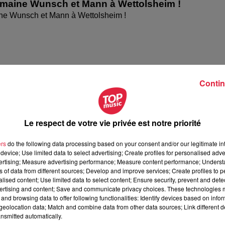
omaine Wunsch et Mann à Wettolsheim !
ne Wunsch et Mann à Wettolsheim !
Contin
Le respect de votre vie privée est notre priorité
ers
do the following data processing based on your consent and/or our legitimate int
device; Use limited data to select advertising; Create profiles for personalised adver
ésente le festival Festimania !
vertising; Measure advertising performance; Measure content performance; Unders
te le festival Festimania !
ns of data from different sources; Develop and improve services; Create profiles to 
alised content; Use limited data to select content; Ensure security, prevent and detect
ertising and content; Save and communicate privacy choices. These technologies
and browsing data to offer following functionalities: Identify devices based on infor
eolocation data; Match and combine data from other data sources; Link different de
nsmitted automatically.