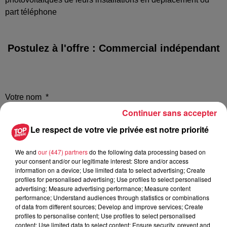
part téléphone
Postulez à l'offre : Commercial indépendant
Votre nom
*
Continuer sans accepter
Le respect de votre vie privée est notre priorité
We and
our (447) partners
do the following data processing based on
Votre e-mail
*
your consent and/or our legitimate interest: Store and/or access
information on a device; Use limited data to select advertising; Create
profiles for personalised advertising; Use profiles to select personalised
advertising; Measure advertising performance; Measure content
performance; Understand audiences through statistics or combinations
of data from different sources; Develop and improve services; Create
profiles to personalise content; Use profiles to select personalised
Votre n° de téléphone
*
content; Use limited data to select content; Ensure security, prevent and