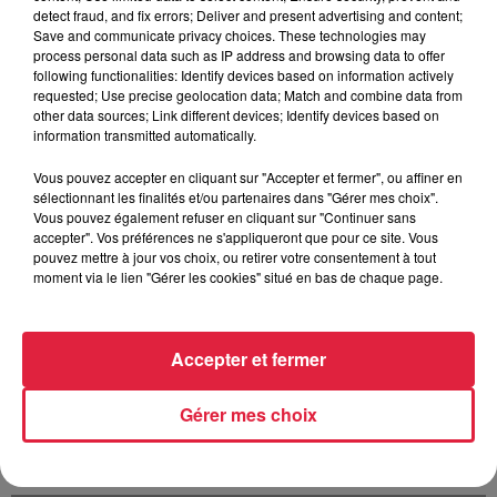
detect fraud, and fix errors; Deliver and present advertising and content;
Save and communicate privacy choices. These technologies may
process personal data such as IP address and browsing data to offer
following functionalities: Identify devices based on information actively
requested; Use precise geolocation data; Match and combine data from
Votre message
*
other data sources; Link different devices; Identify devices based on
information transmitted automatically.
Vous pouvez accepter en cliquant sur "Accepter et fermer", ou affiner en
sélectionnant les finalités et/ou partenaires dans "Gérer mes choix".
Vous pouvez également refuser en cliquant sur "Continuer sans
accepter". Vos préférences ne s'appliqueront que pour ce site. Vous
pouvez mettre à jour vos choix, ou retirer votre consentement à tout
moment via le lien "Gérer les cookies" situé en bas de chaque page.
Taille maximum : 500 caractères
Votre CV
Accepter et fermer
Gérer mes choix
L'upload de fichier est limité à 2Mo pour les images et PDF et 5Mo pour
les audios.
Votre lettre de motivation