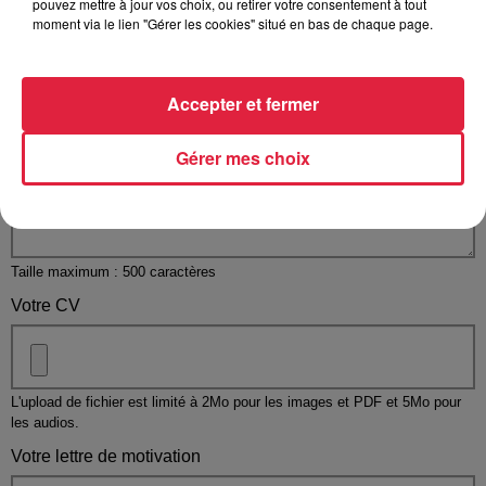
pouvez mettre à jour vos choix, ou retirer votre consentement à tout
moment via le lien "Gérer les cookies" situé en bas de chaque page.
Accepter et fermer
Votre message
*
Gérer mes choix
Taille maximum : 500 caractères
Votre CV
L'upload de fichier est limité à 2Mo pour les images et PDF et 5Mo pour
les audios.
Votre lettre de motivation