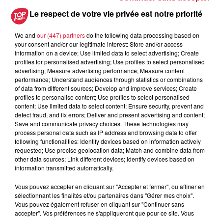
les locaux
Le respect de votre vie privée est notre priorité
We and
our (447) partners
do the following data processing based on
Postulez à l'offre : Commis de cuisine (H/F)
your consent and/or our legitimate interest: Store and/or access
information on a device; Use limited data to select advertising; Create
profiles for personalised advertising; Use profiles to select personalised
advertising; Measure advertising performance; Measure content
performance; Understand audiences through statistics or combinations
of data from different sources; Develop and improve services; Create
Votre nom
*
profiles to personalise content; Use profiles to select personalised
content; Use limited data to select content; Ensure security, prevent and
detect fraud, and fix errors; Deliver and present advertising and content;
Save and communicate privacy choices. These technologies may
process personal data such as IP address and browsing data to offer
following functionalities: Identify devices based on information actively
Votre e-mail
*
requested; Use precise geolocation data; Match and combine data from
other data sources; Link different devices; Identify devices based on
information transmitted automatically.
Vous pouvez accepter en cliquant sur "Accepter et fermer", ou affiner en
sélectionnant les finalités et/ou partenaires dans "Gérer mes choix".
Vous pouvez également refuser en cliquant sur "Continuer sans
Votre n° de téléphone
*
accepter". Vos préférences ne s'appliqueront que pour ce site. Vous