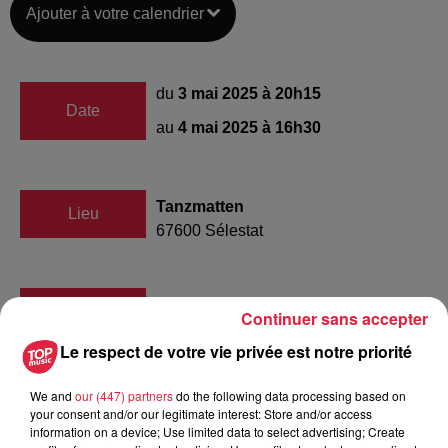
Ajouter à votre calendrier
du
3 mai 2025 à 20h15
Date
au
4 mai 2025 à 16h30
Tanzmatten
Lieu
67600
Sélestat
Tarif
Payant
Continuer sans accepter
Le respect de votre vie privée est notre priorité
We and
our (447) partners
do the following data processing based on
L’Accordéon Club de l’Ill a le plaisir de vous annoncer son
your consent and/or our legitimate interest: Store and/or access
concert annuel qui aura lieu le
samedi 3 mai 2025 à 20h15
information on a device; Use limited data to select advertising; Create
et le dimanche 4 mai à 14h15
aux Tanzmatten de Sélestat.