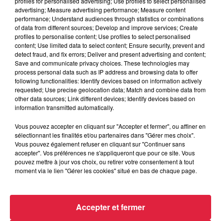
profiles for personalised advertising; Use profiles to select personalised
advertising; Measure advertising performance; Measure content
Plongez dans l'univers du petit et grand écran, films, séries,
performance; Understand audiences through statistics or combinations
dessins animés et comédies musicales.
of data from different sources; Develop and improve services; Create
profiles to personalise content; Use profiles to select personalised
Sous la présidence de Jean Marc EDEL, avec les musiciens
content; Use limited data to select content; Ensure security, prevent and
detect fraud, and fix errors; Deliver and present advertising and content;
de l’orchestre sous la direction de
Patrick
Save and communicate privacy choices. These technologies may
HERZOG,
chanteurs et danseurs, nous vous invitons à venir
process personal data such as IP address and browsing data to offer
passer un agréable moment en notre compagnie.
following functionalities: Identify devices based on information actively
requested; Use precise geolocation data; Match and combine data from
Vous pouvez dès à présent réserver vos places (don de
other data sources; Link different devices; Identify devices based on
information transmitted automatically.
soutien de 12€/pers), au 03.88.82.02.99 (P. HERZOG) ou en
ligne :
https://www.helloasso.com/associations/accordeon-
Vous pouvez accepter en cliquant sur "Accepter et fermer", ou affiner en
club-de-l-ill
sélectionnant les finalités et/ou partenaires dans "Gérer mes choix".
Vous pouvez également refuser en cliquant sur "Continuer sans
accepter". Vos préférences ne s'appliqueront que pour ce site. Vous
pouvez mettre à jour vos choix, ou retirer votre consentement à tout
moment via le lien "Gérer les cookies" situé en bas de chaque page.
Accepter et fermer