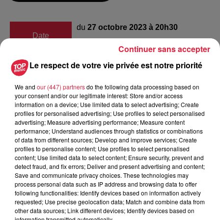
du
27 octobre 2023 à 20h30
Date
au
27 octobre 2023 à 23h00
Continuer sans accepter
Le respect de votre vie privée est notre priorité
Le Dôme
Lieu
We and
our (447) partners
do the following data processing based on
67190
MUTZIG
your consent and/or our legitimate interest: Store and/or access
information on a device; Use limited data to select advertising; Create
profiles for personalised advertising; Use profiles to select personalised
advertising; Measure advertising performance; Measure content
https://www.ledome-
performance; Understand audiences through statistics or combinations
Organisateur
of data from different sources; Develop and improve services; Create
mutzig.fr/calendrier.htm
profiles to personalise content; Use profiles to select personalised
content; Use limited data to select content; Ensure security, prevent and
detect fraud, and fix errors; Deliver and present advertising and content;
Save and communicate privacy choices. These technologies may
Tarif
Payant
process personal data such as IP address and browsing data to offer
following functionalities: Identify devices based on information actively
requested; Use precise geolocation data; Match and combine data from
other data sources; Link different devices; Identify devices based on
information transmitted automatically.