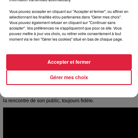
Vous pouvez accepter en cliquant sur "Accepter et fermer", ou affiner en
sélectionnant les finalités et/ou partenaires dans "Gérer mes choix".
Vous pouvez également refuser en cliquant sur "Continuer sans
accepter". Vos préférences ne s'appliqueront que pour ce site. Vous
pouvez mettre à jour vos choix, ou retirer votre consentement à tout
moment via le lien "Gérer les cookies" situé en bas de chaque page.
Accepter et fermer
Groupe rock’n’roll qui nous vient tout droit de Bretagne avec
les titres « Du rhum, des femmes », « Pavillon noir », « Tirer
Gérer mes choix
des caisses », « Encore un rhum », …
Depuis 1988, le groupe ne cesse de faire le tour de France à
la rencontre de son public, toujours fidèle.