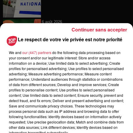
6 août 2026
Au zoo de Mulhouse : rencontre
Continuer sans accepter
avec les flamants rouges
Le respect de votre vie privée est notre priorité
We and
our (447) partners
do the following data processing based on
your consent and/or our legitimate interest: Store and/or access
6 août 2026
information on a device; Use limited data to select advertising; Create
Les dernières infos sur la venue du
profiles for personalised advertising; Use profiles to select personalised
pape à Metz en septembre
advertising; Measure advertising performance; Measure content
performance; Understand audiences through statistics or combinations
of data from different sources; Develop and improve services; Create
profiles to personalise content; Use profiles to select personalised
content; Use limited data to select content; Ensure security, prevent and
detect fraud, and fix errors; Deliver and present advertising and content;
5 août 2026
Save and communicate privacy choices. These technologies may
Europa-Park : des précisons sur
process personal data such as IP address and browsing data to offer
l’après Euro-Mir
following functionalities: Identify devices based on information actively
requested; Use precise geolocation data; Match and combine data from
other data sources; Link different devices; Identify devices based on
information transmitted automatically.