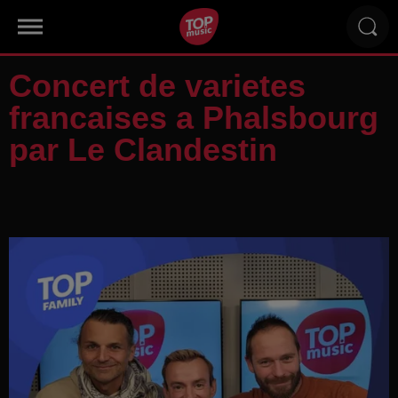
Concert de varietes
francaises a Phalsbourg
par Le Clandestin