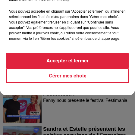
Vous pouvez accepter en cliquant sur "Accepter et fermer", ou affiner en
sélectionnant les finalités et/ou partenaires dans "Gérer mes choix".
Vous pouvez également refuser en cliquant sur "Continuer sans
accepter". Vos préférences ne s'appliqueront que pour ce site. Vous
Dans la même série
pouvez mettre à jour vos choix, ou retirer votre consentement à tout
moment via le lien "Gérer les cookies" situé en bas de chaque page.
Thierry du Domaine Wunsch et
Mann à Wettolsheim !
Thierry du Domaine Wunsch et Mann à
Accepter et fermer
Wettolsheim !
Gérer mes choix
Fanny nous présente le festival
Festimania !
Fanny nous présente le festival Festimania !
Sandra et Estelle présentent les