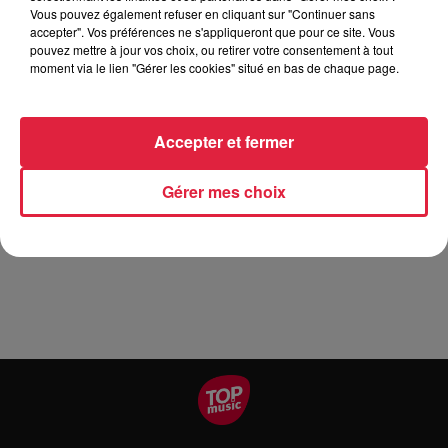
fantaisies.
Vous pouvez également refuser en cliquant sur "Continuer sans
L’improvisation est de mise, dans un répertoire qui est
accepter". Vos préférences ne s'appliqueront que pour ce site. Vous
justement fait pour cela à l’origine !
pouvez mettre à jour vos choix, ou retirer votre consentement à tout
moment via le lien "Gérer les cookies" situé en bas de chaque page.
Réservation au 03 88 92 43 44 ou sur
reservation.foyer.culturel@dambach-la-ville.fr
Accepter et fermer
https://www.dambach-la-ville.fr/culture-et-animations/foyer-
culturel-georges-meyer
Gérer mes choix