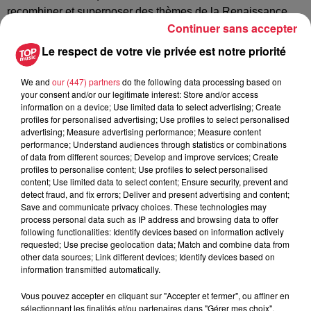
recombiner et superposer des thèmes de la Renaissance
Continuer sans accepter
très célèbres avec leurs équivalents modernes, nous
appuyant en cela sur le fait que de très nombreuses chan
Le respect de votre vie privée est notre priorité
sons à succès de la variété XX° sont écrites sur des
harmonies issues de standards du XVI° siècle. Passer
We and
our (447) partners
do the following data processing based on
your consent and/or our legitimate interest: Store and/or access
d’une époque à l’autre, et mettre en parallèle des répertoires
information on a device; Use limited data to select advertising; Create
a priori très éloignés est une des marques de fabrique de
profiles for personalised advertising; Use profiles to select personalised
l’ensemble Double Face. Les musiciens sont polyvalents :
advertising; Measure advertising performance; Measure content
performance; Understand audiences through statistics or combinations
spécialisés sur les instruments anciens autant que
of data from different sources; Develop and improve services; Create
modernes, et passant volontiers d’un instrument à l’autre
profiles to personalise content; Use profiles to select personalised
ainsi qu’à la voix. Pour ce spectacle, le fait de travailler
content; Use limited data to select content; Ensure security, prevent and
detect fraud, and fix errors; Deliver and present advertising and content;
notamment sur des chansons « tubes » nous permet de
Save and communicate privacy choices. These technologies may
proposer au public une participation active, leur offrant en
process personal data such as IP address and browsing data to offer
outre le plaisir de chanter avec nous une chanson de Brel,
following functionalities: Identify devices based on information actively
requested; Use precise geolocation data; Match and combine data from
de Trenet, des Beatles, mais aussi des airs célèbres de 400
other data sources; Link different devices; Identify devices based on
ans plus anciens (Greensleeves...) accompagnés avec des
information transmitted automatically.
instruments insolites. Maniant l’humour autant que la finesse
musicale, ce spectacle offre de nombreuses surprises et
Vous pouvez accepter en cliquant sur "Accepter et fermer", ou affiner en
sélectionnant les finalités et/ou partenaires dans "Gérer mes choix".