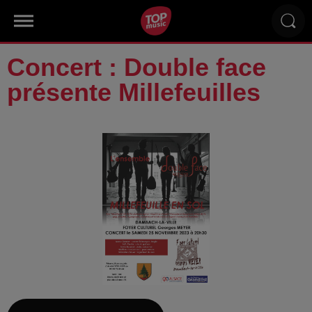
Concert : Double face
présente Millefeuilles