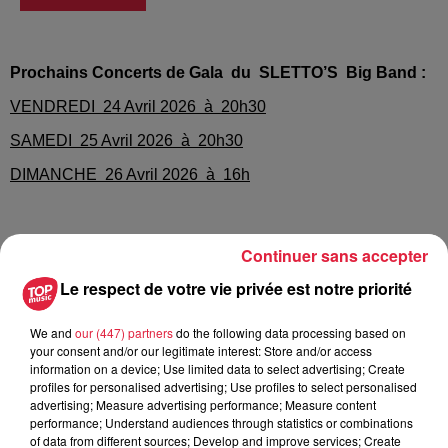
Prochains Concerts de Gala du SLETTO’S Big Band :
VENDREDI 24 Avril 2026 à 20h30
SAMEDI 25 Avril 2026 à 20h30
DIMANCHE 26 Avril 2026 à 16h
à l'Espace des Tisserands - 67730 Châtenois (près de
Continuer sans accepter
Sélestat)
Le respect de votre vie privée est notre priorité
We and
our (447) partners
do the following data processing based on
Sletto’s Swing & Soul !
your consent and/or our legitimate interest: Store and/or access
information on a device; Use limited data to select advertising; Create
Hommage à Ray Charles, Ray Ventura et Le Grand
profiles for personalised advertising; Use profiles to select personalised
Orchestre du Splendid
advertising; Measure advertising performance; Measure content
performance; Understand audiences through statistics or combinations
of data from different sources; Develop and improve services; Create