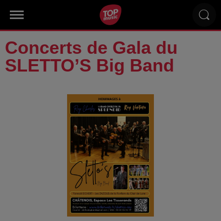
Concerts de Gala du
SLETTO’S Big Band