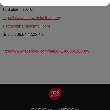
Tarif plein : 20,- €
https://www.billetweb.fr/slettos-ray
slettosbigband@gmail.com
Sms au 06.84.42.02.49.
https://www.facebook.com/reel/841300365188099