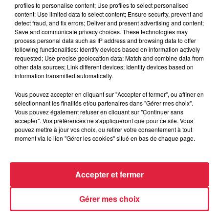
profiles to personalise content; Use profiles to select personalised
Le
SLETTO’S Big Band
célèbre deux piliers de la musique
content; Use limited data to select content; Ensure security, prevent and
populaire :
detect fraud, and fix errors; Deliver and present advertising and content;
Save and communicate privacy choices. These technologies may
Ray Charles,
icône du soul-jazz, pionnier du mélange
process personal data such as IP address and browsing data to offer
gospel/blues/R&B et
following functionalities: Identify devices based on information actively
requested; Use precise geolocation data; Match and combine data from
Ray Ventura
, chef d’orchestre et animateur des nuits «
other data sources; Link different devices; Identify devices based on
zazou » à Paris dont
Le Grand Orchestre du
information transmitted automatically.
Splendid
est l’héritier direct.
Vous pouvez accepter en cliquant sur "Accepter et fermer", ou affiner en
sélectionnant les finalités et/ou partenaires dans "Gérer mes choix".
Vous pouvez également refuser en cliquant sur "Continuer sans
Avec
Yannick EICHERT
dans le rôle de Ray Charles et les
accepter". Vos préférences ne s'appliqueront que pour ce site. Vous
Zazous de la
Fanfare du Clair de
Lune
,
pouvez mettre à jour vos choix, ou retirer votre consentement à tout
moment via le lien "Gérer les cookies" situé en bas de chaque page.
plongez dans la chaleur irrésistible de la soul américaine et
le charme inimitable de la “joie de vivre” à la française.
Accepter et fermer
Concerts exceptionnels à ne pas manquer !
Gérer mes choix
La réservation est conseillée…