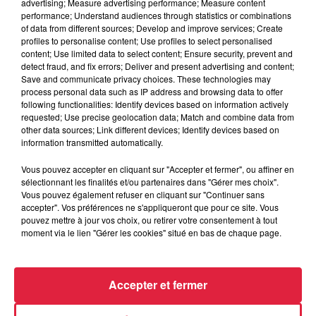
advertising; Measure advertising performance; Measure content
Muttersholtz organise sa première rencontre de Belote par
performance; Understand audiences through statistics or combinations
of data from different sources; Develop and improve services; Create
équipes.
profiles to personalise content; Use profiles to select personalised
1er prix : 2 x 70€
content; Use limited data to select content; Ensure security, prevent and
detect fraud, and fix errors; Deliver and present advertising and content;
2ème prix : 2 x 5€
Save and communicate privacy choices. These technologies may
process personal data such as IP address and browsing data to offer
et de nombreux lots de valeur.
following functionalities: Identify devices based on information actively
requested; Use precise geolocation data; Match and combine data from
Inscription dès 19h30 à la Maison des Loisirs.
other data sources; Link different devices; Identify devices based on
Participation : 10 €.
information transmitted automatically.
Début du concours à 20h30 précises.
Vous pouvez accepter en cliquant sur "Accepter et fermer", ou affiner en
sélectionnant les finalités et/ou partenaires dans "Gérer mes choix".
Petite restauration sur place.
Vous pouvez également refuser en cliquant sur "Continuer sans
accepter". Vos préférences ne s'appliqueront que pour ce site. Vous
Réservation au 06 07 83 12 09
pouvez mettre à jour vos choix, ou retirer votre consentement à tout
moment via le lien "Gérer les cookies" situé en bas de chaque page.
Accepter et fermer