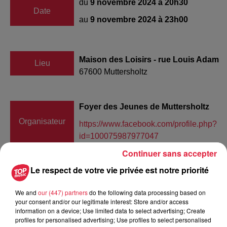
du
9 novembre 2024 à 20h30
Date
au
9 novembre 2024 à 23h00
Maison des Loisirs - rue Louis Adam
Lieu
67600
Muttersholtz
Foyer des Jeunes de Muttersholtz
Organisateur
https://www.facebook.com/profile.php?
id=100075987977047
Continuer sans accepter
Le respect de votre vie privée est notre priorité
Tarif
Payant
We and
our (447) partners
do the following data processing based on
your consent and/or our legitimate interest: Store and/or access
information on a device; Use limited data to select advertising; Create
profiles for personalised advertising; Use profiles to select personalised
Le samedi 9 novembre 2024, le foyer des Jeunes de