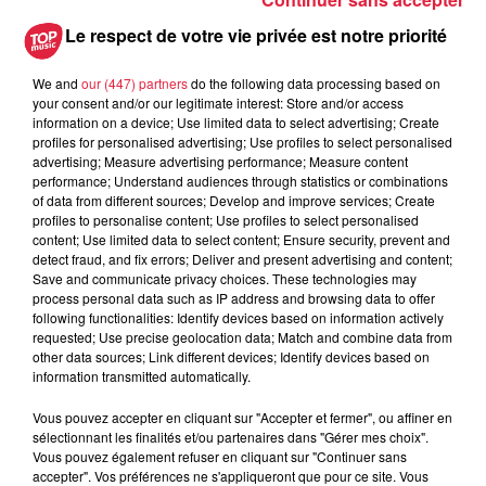
Le respect de votre vie privée est notre priorité
Postulez à l'offre : CONDUCTEUR
We and
our (447) partners
do the following data processing based on
your consent and/or our legitimate interest: Store and/or access
D'EXECUTION DE TRAVAUX TCE - CDI
information on a device; Use limited data to select advertising; Create
profiles for personalised advertising; Use profiles to select personalised
advertising; Measure advertising performance; Measure content
performance; Understand audiences through statistics or combinations
of data from different sources; Develop and improve services; Create
Votre nom
*
profiles to personalise content; Use profiles to select personalised
content; Use limited data to select content; Ensure security, prevent and
detect fraud, and fix errors; Deliver and present advertising and content;
Save and communicate privacy choices. These technologies may
process personal data such as IP address and browsing data to offer
following functionalities: Identify devices based on information actively
requested; Use precise geolocation data; Match and combine data from
Votre e-mail
*
other data sources; Link different devices; Identify devices based on
information transmitted automatically.
Vous pouvez accepter en cliquant sur "Accepter et fermer", ou affiner en
sélectionnant les finalités et/ou partenaires dans "Gérer mes choix".
Vous pouvez également refuser en cliquant sur "Continuer sans
Votre n° de téléphone
*
accepter". Vos préférences ne s'appliqueront que pour ce site. Vous