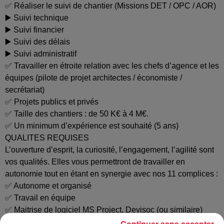
✅ Réaliser le suivi de chantier (Missions DET / OPC / AOR)
▶️ Suivi technique
▶️ Suivi financier
▶️ Suivi des délais
▶️ Suivi administratif
✅ Travailler en étroite relation avec les chefs d’agence et les
équipes (pilote de projet architectes / économiste /
secrétariat)
✅ Projets publics et privés
✅ Taille des chantiers : de 50 K€ à 4 M€.
✅ Un minimum d’expérience est souhaité (5 ans)
QUALITES REQUISES
L’ouverture d’esprit, la curiosité, l’engagement, l’agilité sont
vos qualités. Elles vous permettront de travailler en
autonomie tout en étant en synergie avec nos 11 complices :
✅ Autonome et organisé
✅ Travail en équipe
✅ Maitrise de logiciel MS Project, Devisoc (ou similaire)
✅ Sensibilité au développement durable
Continuer sans accepter