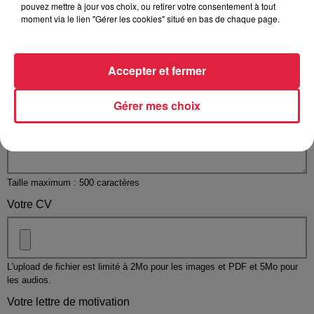
pouvez mettre à jour vos choix, ou retirer votre consentement à tout
moment via le lien "Gérer les cookies" situé en bas de chaque page.
Accepter et fermer
Votre message
*
Gérer mes choix
Taille maximum : 500 caractères
Votre CV
L'upload de fichier est limité à 2Mo pour les images et PDF et 5Mo pour
les audios.
Votre lettre de motivation