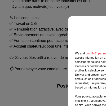
- Un diplôme dans le domaine industriel est un +
- Dynamique, motivé(e) et investi(e)
🔧 Les conditions :
✅ Travail en 5x8
✅ Rémunération attractive, avec des primes et des avanta
✅ Environnement de travail agréable et convivial, axé sur l
✅ Formation continue pour accompagner votre montée e
✅ Accueil chaleureux pour une intégration réussie dans v
We and
our (447) partn
access information on a 
👉 Si vous êtes prêt à relever de nouveaux défis dans un
select personalised ad
statistics or combinatio
📫 Pour envoyer votre candidature : molsheim.001yl@rand
profiles to select person
Deliver and present adv
data such as IP address 
requested; Use precise g
Postulez à l'offre :
based on information tra
Vous pouvez accepter en 
mes choix". Vous pouvez
ce site. Vous pouvez met