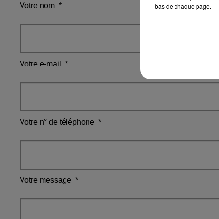
Votre nom
*
bas de chaque page.
Votre e-mail
*
Votre n° de téléphone
*
Votre message
*