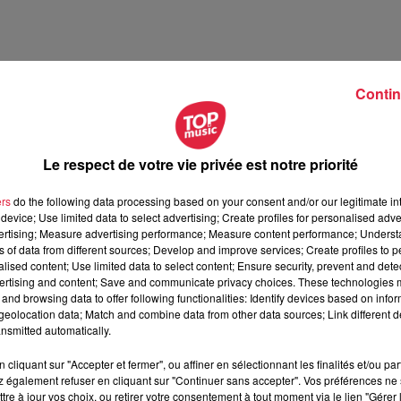
Contin
ges compétitifs
a collaboration et l’innovation
n compétences
Le respect de votre vie privée est notre priorité
otre équipe
ers
do the following data processing based on your consent and/or our legitimate int
device; Use limited data to select advertising; Create profiles for personalised adver
 environnement stimulant, contactez-nous dès maintenant !
vertising; Measure advertising performance; Measure content performance; Unders
ns of data from different sources; Develop and improve services; Create profiles to 
stad.fr
alised content; Use limited data to select content; Ensure security, prevent and detect
ertising and content; Save and communicate privacy choices. These technologies
and browsing data to offer following functionalities: Identify devices based on infor
eolocation data; Match and combine data from other data sources; Link different de
 CONDUCTEUR DE LIGNE (F/H)
nsmitted automatically.
cliquant sur "Accepter et fermer", ou affiner en sélectionnant les finalités et/ou pa
 également refuser en cliquant sur "Continuer sans accepter". Vos préférences ne 
tre à jour vos choix, ou retirer votre consentement à tout moment via le lien "Gérer 