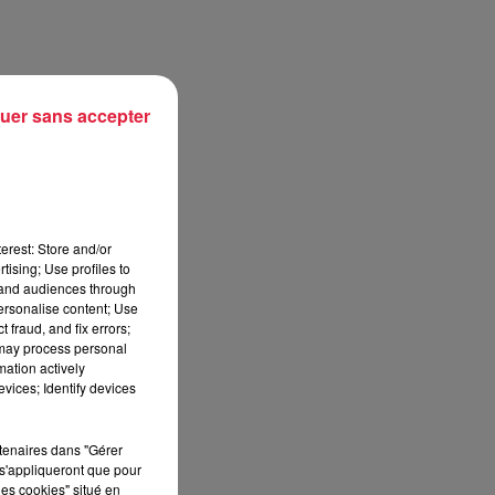
uer sans accepter
erest: Store and/or
tising; Use profiles to
tand audiences through
personalise content; Use
 fraud, and fix errors;
 may process personal
mation actively
vices; Identify devices
rtenaires dans "Gérer
s'appliqueront que pour
les cookies" situé en