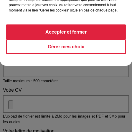
pouvez mettre à jour vos choix, ou retirer votre consentement à tout
moment via le lien "Gérer les cookies" situé en bas de chaque page.
Accepter et fermer
Votre message
*
Gérer mes choix
Taille maximum : 500 caractères
Votre CV
L'upload de fichier est limité à 2Mo pour les images et PDF et 5Mo pour
les audios.
Votre lettre de motivation