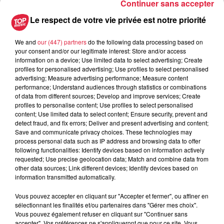
Continuer sans accepter
- Esprit d’équipe
Le respect de votre vie privée est notre priorité
- Respect, empathie
We and
our (447) partners
do the following data processing based on
your consent and/or our legitimate interest: Store and/or access
Postulez à l'offre : Conseiller de Vente (H/F)
information on a device; Use limited data to select advertising; Create
profiles for personalised advertising; Use profiles to select personalised
advertising; Measure advertising performance; Measure content
performance; Understand audiences through statistics or combinations
of data from different sources; Develop and improve services; Create
Votre nom
*
profiles to personalise content; Use profiles to select personalised
content; Use limited data to select content; Ensure security, prevent and
detect fraud, and fix errors; Deliver and present advertising and content;
Save and communicate privacy choices. These technologies may
process personal data such as IP address and browsing data to offer
following functionalities: Identify devices based on information actively
requested; Use precise geolocation data; Match and combine data from
Votre e-mail
*
other data sources; Link different devices; Identify devices based on
information transmitted automatically.
Vous pouvez accepter en cliquant sur "Accepter et fermer", ou affiner en
sélectionnant les finalités et/ou partenaires dans "Gérer mes choix".
Vous pouvez également refuser en cliquant sur "Continuer sans
accepter". Vos préférences ne s'appliqueront que pour ce site. Vous
Votre n° de téléphone
*