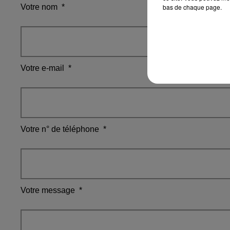
Votre nom
*
bas de chaque page.
Votre e-mail
*
Votre n° de téléphone
*
Votre message
*