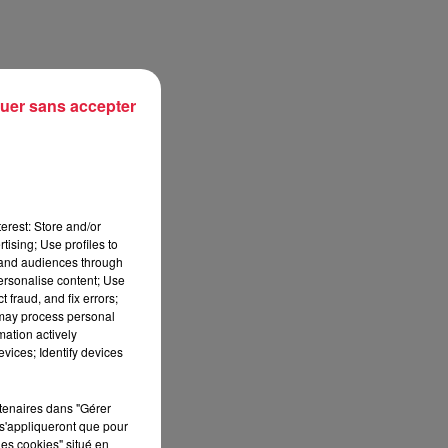
r
uer sans accepter
erest: Store and/or
tising; Use profiles to
tand audiences through
personalise content; Use
 fraud, and fix errors;
 may process personal
mation actively
vices; Identify devices
rtenaires dans "Gérer
s'appliqueront que pour
les cookies" situé en