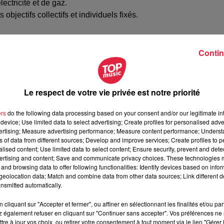
lectricité et de gaz.
bjectifs collectifs et individuels fixés.
(appels entrants, sortants) et également en agence clientèle pou
Contin
 de 2 mois vous permettra de monter en compétences sur le
ssentiel d’apprécier être en ligne toute la journée afin d’assurer
Le respect de votre vie privée est notre priorité
ers
do the following data processing based on your consent and/or our legitimate int
device; Use limited data to select advertising; Create profiles for personalised adver
périence en relation client et expérience en vente par
vertising; Measure advertising performance; Measure content performance; Unders
ns of data from different sources; Develop and improve services; Create profiles to 
alised content; Use limited data to select content; Ensure security, prevent and detect
ertising and content; Save and communicate privacy choices. These technologies
and browsing data to offer following functionalities: Identify devices based on infor
eolocation data; Match and combine data from other data sources; Link different de
onseiller commercial ES Energies Strasbourg
nsmitted automatically.
cliquant sur "Accepter et fermer", ou affiner en sélectionnant les finalités et/ou pa
 également refuser en cliquant sur "Continuer sans accepter". Vos préférences ne 
tre à jour vos choix, ou retirer votre consentement à tout moment via le lien "Gérer 