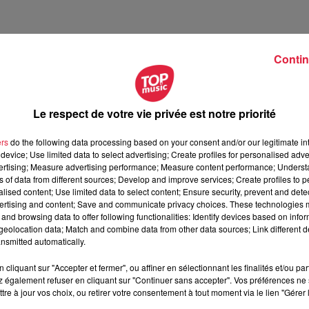
Contin
ples
s accueils hors les murs
Le respect de votre vie privée est notre priorité
aissance d'Avizi, du LEI et de la GRC constituent des plus.
ers
do the following data processing based on your consent and/or our legitimate int
device; Use limited data to select advertising; Create profiles for personalised adver
riode, hors exception. Des WE et jours fériés seront travaillés
vertising; Measure advertising performance; Measure content performance; Unders
ns of data from different sources; Develop and improve services; Create profiles to 
alised content; Use limited data to select content; Ensure security, prevent and detect
ertising and content; Save and communicate privacy choices. These technologies
and browsing data to offer following functionalities: Identify devices based on infor
 en séjour touristique trilingues (FR, EN, DE)
eolocation data; Match and combine data from other data sources; Link different de
nsmitted automatically.
cliquant sur "Accepter et fermer", ou affiner en sélectionnant les finalités et/ou pa
 également refuser en cliquant sur "Continuer sans accepter". Vos préférences ne 
tre à jour vos choix, ou retirer votre consentement à tout moment via le lien "Gérer 