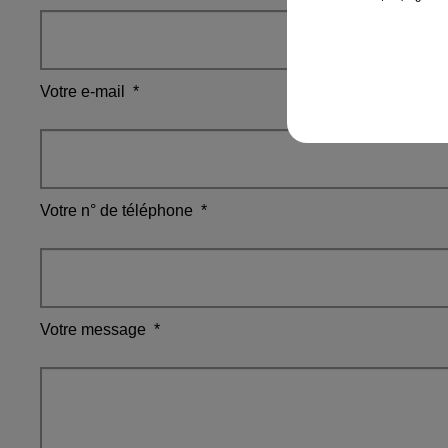
Votre e-mail
*
Votre n° de téléphone
*
Votre message
*