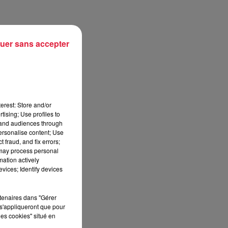
uer sans accepter
erest: Store and/or
tising; Use profiles to
tand audiences through
personalise content; Use
 fraud, and fix errors;
 may process personal
mation actively
vices; Identify devices
rtenaires dans "Gérer
s'appliqueront que pour
les cookies" situé en