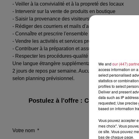
- Veiller à la convivialité et à la propreté des locaux
- Intervenir sur la vente de produits en boutique
- Saisir la provenance des visiteurs accueillis
- Rédiger des courriers et mails d'accompagnements sim
- Connaître et prescrire l'ensemble de la destination
- Vendre les activités et services proposés
- Contribuer à la préparation et assurer la permanence de
- Respecter les procédures-qualité en place.
Une langue étrangère supplémentaire, le dialecte, la conn
We and
our (447) partn
access information on a 
2 jours de repos par semaine. Aucun congé durant cette pé
select personalised ad
selon planning prévisionnel.
statistics or combinatio
profiles to select person
Deliver and present adv
data such as IP address 
Postulez à l'offre : Conseillers(ères)
requested; Use precise g
based on information tra
Vous pouvez accepter en 
mes choix". Vous pouvez
Votre nom
*
ce site. Vous pouvez met
bas de chaque page.