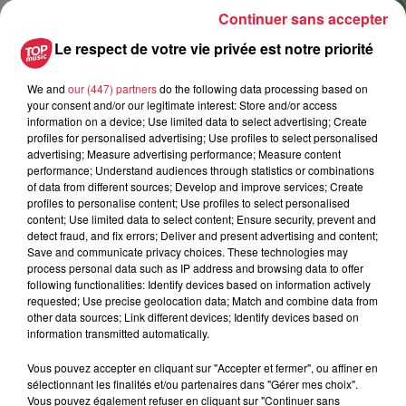
Continuer sans accepter
Le respect de votre vie privée est notre priorité
We and
our (447) partners
do the following data processing based on
your consent and/or our legitimate interest: Store and/or access
information on a device; Use limited data to select advertising; Create
profiles for personalised advertising; Use profiles to select personalised
advertising; Measure advertising performance; Measure content
performance; Understand audiences through statistics or combinations
of data from different sources; Develop and improve services; Create
profiles to personalise content; Use profiles to select personalised
content; Use limited data to select content; Ensure security, prevent and
detect fraud, and fix errors; Deliver and present advertising and content;
Save and communicate privacy choices. These technologies may
process personal data such as IP address and browsing data to offer
following functionalities: Identify devices based on information actively
requested; Use precise geolocation data; Match and combine data from
other data sources; Link different devices; Identify devices based on
information transmitted automatically.
Vous pouvez soutenir Constance dans une campagne de
crowdfunding :
Vous pouvez accepter en cliquant sur "Accepter et fermer", ou affiner en
https://www.kisskissbankbank.com/fr/projects/challenge-des-
sélectionnant les finalités et/ou partenaires dans "Gérer mes choix".
Vous pouvez également refuser en cliquant sur "Continuer sans
7-sommets-pour-mon-papa