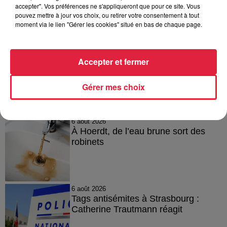
accepter". Vos préférences ne s'appliqueront que pour ce site. Vous
pouvez mettre à jour vos choix, ou retirer votre consentement à tout
moment via le lien "Gérer les cookies" situé en bas de chaque page.
Publié : 13 janvier 2022 à 11h48 - Modifié : 30 octobre 2025
à 16h47 Céline Rinckel
Accepter et fermer
Gérer mes choix
A lire aussi
6 août 2026
À Hoerdt, de l’eau brune sort des
robinets
6 août 2026
Tags antisémites à Strasbourg :
Catherine Trautmann réagit