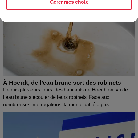
Gérer mes choix
À Hoerdt, de l’eau brune sort des robinets
Depuis plusieurs jours, des habitants de Hoerdt ont vu de
l’eau brune s’écouler de leurs robinets. Face aux
nombreuses interrogations, la municipalité a pris...