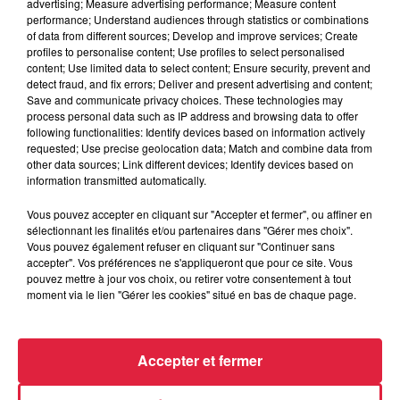
advertising; Measure advertising performance; Measure content
6 août 2026
performance; Understand audiences through statistics or combinations
Tags antisémites à Strasbourg :
of data from different sources; Develop and improve services; Create
Catherine Trautmann réagit
profiles to personalise content; Use profiles to select personalised
content; Use limited data to select content; Ensure security, prevent and
detect fraud, and fix errors; Deliver and present advertising and content;
Save and communicate privacy choices. These technologies may
process personal data such as IP address and browsing data to offer
6 août 2026
following functionalities: Identify devices based on information actively
Au zoo de Mulhouse : rencontre
requested; Use precise geolocation data; Match and combine data from
avec les flamants rouges
other data sources; Link different devices; Identify devices based on
information transmitted automatically.
Vous pouvez accepter en cliquant sur "Accepter et fermer", ou affiner en
sélectionnant les finalités et/ou partenaires dans "Gérer mes choix".
Vous pouvez également refuser en cliquant sur "Continuer sans
accepter". Vos préférences ne s'appliqueront que pour ce site. Vous
pouvez mettre à jour vos choix, ou retirer votre consentement à tout
À découvrir également
moment via le lien "Gérer les cookies" situé en bas de chaque page.
Accepter et fermer