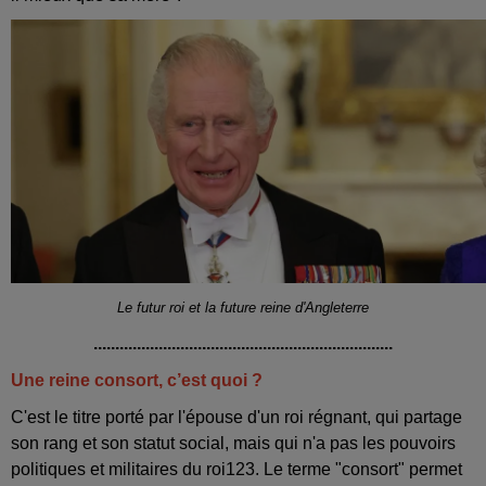
Le futur roi et la future reine d'Angleterre
.....................................................................
Une reine consort, c’est quoi ?
C'est le titre porté par l'épouse d'un roi régnant, qui partage
son rang et son statut social, mais qui n'a pas les pouvoirs
politiques et militaires du roi123. Le terme "consort" permet