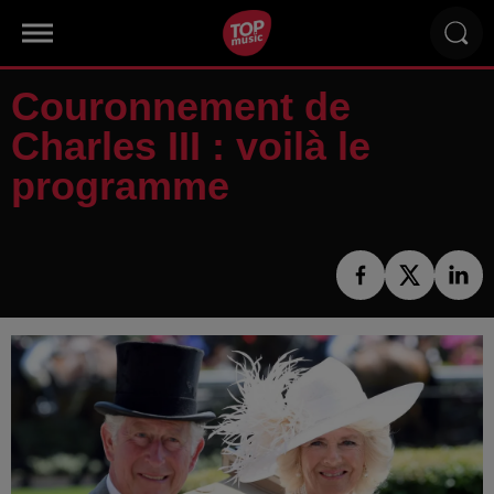
Couronnement de
Charles III : voilà le
programme