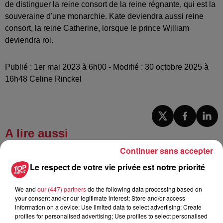
de distinguer la reine consort de la reine régnante, qui est la
souveraine d'une monarchie. Kate deviendra aussi reine
consort, la reine Catherine, lorsque le prince William
deviendra roi.
Publié : 1er mai 2023 à 6h00 - Modifié : 30 octobre 2025 à
16h48 Celine Rinckel
A lire aussi
Continuer sans accepter
6 août 2026
Le respect de votre vie privée est notre priorité
À Hoerdt, de l’eau brune sort des
robinets
We and
our (447) partners
do the following data processing based on
your consent and/or our legitimate interest: Store and/or access
information on a device; Use limited data to select advertising; Create
profiles for personalised advertising; Use profiles to select personalised