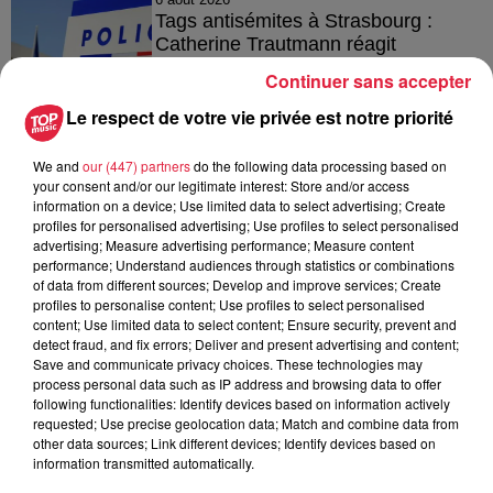
Tags antisémites à Strasbourg :
Catherine Trautmann réagit
Continuer sans accepter
Le respect de votre vie privée est notre priorité
6 août 2026
We and
our (447) partners
do the following data processing based on
Au zoo de Mulhouse : rencontre
your consent and/or our legitimate interest: Store and/or access
avec les flamants rouges
information on a device; Use limited data to select advertising; Create
profiles for personalised advertising; Use profiles to select personalised
advertising; Measure advertising performance; Measure content
performance; Understand audiences through statistics or combinations
of data from different sources; Develop and improve services; Create
profiles to personalise content; Use profiles to select personalised
content; Use limited data to select content; Ensure security, prevent and
detect fraud, and fix errors; Deliver and present advertising and content;
À découvrir également
Save and communicate privacy choices. These technologies may
process personal data such as IP address and browsing data to offer
following functionalities: Identify devices based on information actively
requested; Use precise geolocation data; Match and combine data from
other data sources; Link different devices; Identify devices based on
information transmitted automatically.