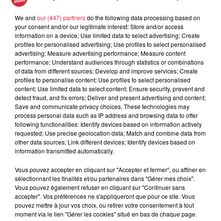
scene-de-ribeauville.html
We and
our (447) partners
do the following data processing based on
your consent and/or our legitimate interest: Store and/or access
information on a device; Use limited data to select advertising; Create
profiles for personalised advertising; Use profiles to select personalised
Tarif
Payant
advertising; Measure advertising performance; Measure content
performance; Understand audiences through statistics or combinations
of data from different sources; Develop and improve services; Create
profiles to personalise content; Use profiles to select personalised
Dani LARY - Vendredi 19 avril 2024 à 20h30
content; Use limited data to select content; Ensure security, prevent and
detect fraud, and fix errors; Deliver and present advertising and content;
"MAGICversaire" - Spectacle de magie et d'illusionnisme
Save and communicate privacy choices. These technologies may
process personal data such as IP address and browsing data to offer
Un père, un fils, un loft, une fête d'anniversaire…
following functionalities: Identify devices based on information actively
Après avoir incarné pendant 30 ans le magicien de la
requested; Use precise geolocation data; Match and combine data from
démesure à travers ses spectacles grandioses dans les plus
other data sources; Link different devices; Identify devices based on
information transmitted automatically.
grandes salles de France et d’Europe, Dani Lary nous
revient dans un spectacle plus « intime » drôle et familial et
Vous pouvez accepter en cliquant sur "Accepter et fermer", ou affiner en
vous convie à venir fêter « avec lui » son anniversaire ! Une
sélectionnant les finalités et/ou partenaires dans "Gérer mes choix".
Vous pouvez également refuser en cliquant sur "Continuer sans
soirée où tout ne se passera pas exactement comme Dani
accepter". Vos préférences ne s'appliqueront que pour ce site. Vous
Lary l’avait prévu…
pouvez mettre à jour vos choix, ou retirer votre consentement à tout
moment via le lien "Gérer les cookies" situé en bas de chaque page.