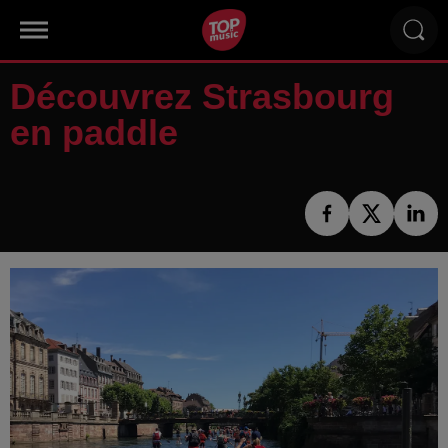
Découvrez Strasbourg
en paddle