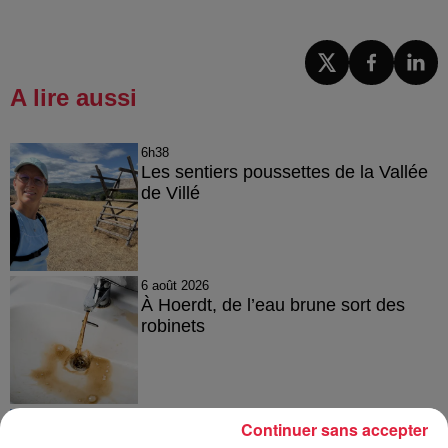
A lire aussi
6h38
Les sentiers poussettes de la Vallée
de Villé
6 août 2026
À Hoerdt, de l’eau brune sort des
robinets
6 août 2026
Continuer sans accepter
Tags antisémites à Strasbourg :