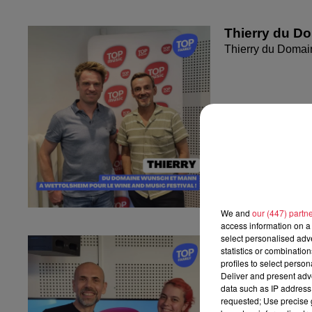
Thierry du D
Thierry du Domai
We and
our (447) partn
access information on a 
select personalised ad
Fanny nous pr
statistics or combinatio
Fanny nous présen
profiles to select person
Deliver and present adv
data such as IP address 
requested; Use precise g