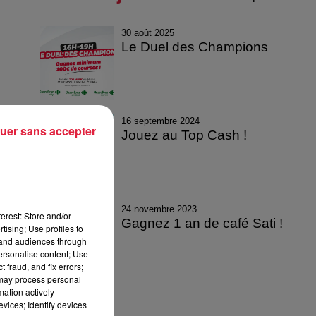
30 août 2025
Le Duel des Champions
16 septembre 2024
uer sans accepter
Jouez au Top Cash !
24 novembre 2023
erest: Store and/or
Gagnez 1 an de café Sati !
tising; Use profiles to
tand audiences through
personalise content; Use
 fraud, and fix errors;
 may process personal
mation actively
vices; Identify devices