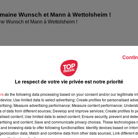
omaine Wunsch et Mann à Wettolsheim !
ne Wunsch et Mann à Wettolsheim !
Contin
Le respect de votre vie privée est notre priorité
ers
do the following data processing based on your consent and/or our legitimate int
device; Use limited data to select advertising; Create profiles for personalised adver
vertising; Measure advertising performance; Measure content performance; Unders
ésente le festival Festimania !
ns of data from different sources; Develop and improve services; Create profiles to 
te le festival Festimania !
alised content; Use limited data to select content; Ensure security, prevent and detect
ertising and content; Save and communicate privacy choices. These technologies
and browsing data to offer following functionalities: Identify devices based on infor
eolocation data; Match and combine data from other data sources; Link different de