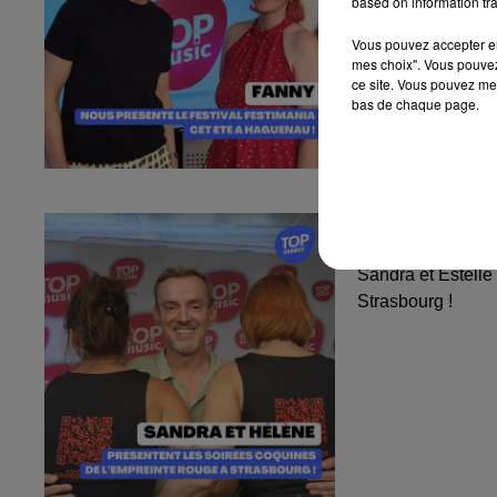
based on information tra
Vous pouvez accepter en 
mes choix". Vous pouvez
ce site. Vous pouvez met
bas de chaque page.
Sandra et Est
l'Empreinte...
Sandra et Estelle
Strasbourg !