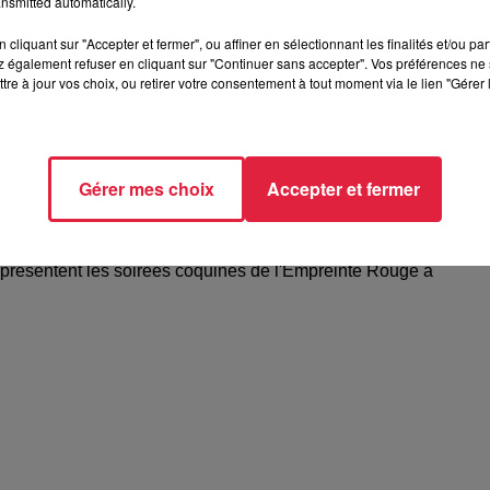
nsmitted automatically.
cliquant sur "Accepter et fermer", ou affiner en sélectionnant les finalités et/ou pa
 également refuser en cliquant sur "Continuer sans accepter". Vos préférences ne 
tre à jour vos choix, ou retirer votre consentement à tout moment via le lien "Gérer 
Gérer mes choix
Accepter et fermer
elle présentent les soirées coquines de
 présentent les soirées coquines de l'Empreinte Rouge à