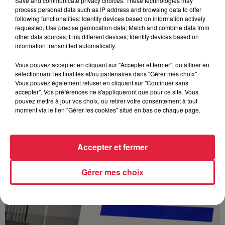
Save and communicate privacy choices. These technologies may
process personal data such as IP address and browsing data to offer
following functionalities: Identify devices based on information actively
À Hoerdt, de l’eau brune sort des robinets
requested; Use precise geolocation data; Match and combine data from
Depuis plusieurs jours, des habitants de Hoerdt ont vu de
other data sources; Link different devices; Identify devices based on
information transmitted automatically.
l’eau brune s’écouler de leurs robinets. Face aux
nombreuses interrogations, la municipalité a pris...
Vous pouvez accepter en cliquant sur "Accepter et fermer", ou affiner en
sélectionnant les finalités et/ou partenaires dans "Gérer mes choix".
Vous pouvez également refuser en cliquant sur "Continuer sans
accepter". Vos préférences ne s'appliqueront que pour ce site. Vous
pouvez mettre à jour vos choix, ou retirer votre consentement à tout
moment via le lien "Gérer les cookies" situé en bas de chaque page.
Accepter et fermer
Gérer mes choix