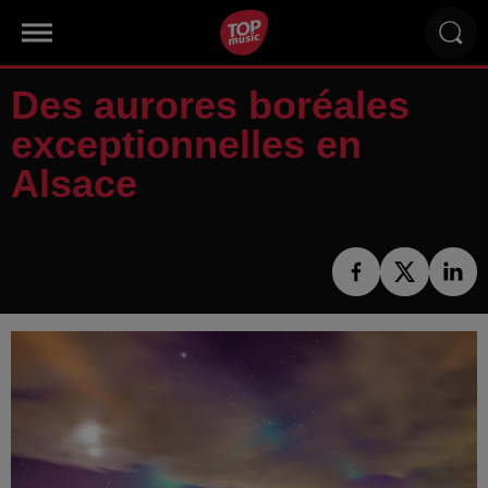
Des aurores boréales
exceptionnelles en
Alsace