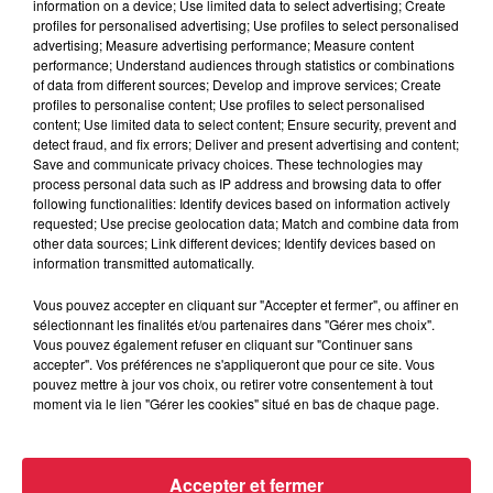
information on a device; Use limited data to select advertising; Create
profiles for personalised advertising; Use profiles to select personalised
A lire également :
advertising; Measure advertising performance; Measure content
performance; Understand audiences through statistics or combinations
Les installations lumineuses du Christmas Garden de
of data from different sources; Develop and improve services; Create
Karlsruhe
profiles to personalise content; Use profiles to select personalised
content; Use limited data to select content; Ensure security, prevent and
Le marché de Noël de Mulhouse 2023 se dévoile
detect fraud, and fix errors; Deliver and present advertising and content;
Save and communicate privacy choices. These technologies may
Un marché de Noël plus strasbourgeois pour 2023
process personal data such as IP address and browsing data to offer
following functionalities: Identify devices based on information actively
requested; Use precise geolocation data; Match and combine data from
Publié : 2 novembre 2023 à 14h40 - Modifié : 3 novembre
other data sources; Link different devices; Identify devices based on
2023 à 10h19 Celine Rinckel
information transmitted automatically.
Vous pouvez accepter en cliquant sur "Accepter et fermer", ou affiner en
sélectionnant les finalités et/ou partenaires dans "Gérer mes choix".
Vous pouvez également refuser en cliquant sur "Continuer sans
accepter". Vos préférences ne s'appliqueront que pour ce site. Vous
A lire aussi
pouvez mettre à jour vos choix, ou retirer votre consentement à tout
moment via le lien "Gérer les cookies" situé en bas de chaque page.
6 août 2026
À Hoerdt, de l’eau brune sort des
robinets
Accepter et fermer