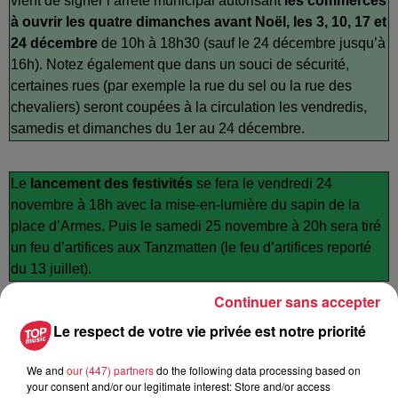
vient de signer l’arrêté municipal autorisant
les commerces
à ouvrir les quatre dimanches avant Noël, les 3, 10, 17 et
24 décembre
de 10h à 18h30 (sauf le 24 décembre jusqu’à
16h). Notez également que dans un souci de sécurité,
certaines rues (par exemple la rue du sel ou la rue des
chevaliers) seront coupées à la circulation les vendredis,
samedis et dimanches du 1er au 24 décembre.
Le
lancement des festivités
se fera le vendredi 24
novembre à 18h avec la mise-en-lumière du sapin de la
place d’Armes. Puis le samedi 25 novembre à 20h sera tiré
un feu d’artifices aux Tanzmatten (le feu d’artifices reporté
du 13 juillet).
Continuer sans accepter
(*) Inscription préalable obligatoire par mail à
Le respect de votre vie privée est notre priorité
camille.geib@ville-selestat.fr ou par téléphone au 03 88 58
85 00.
We and
our (447) partners
do the following data processing based on
your consent and/or our legitimate interest: Store and/or access
..............................................