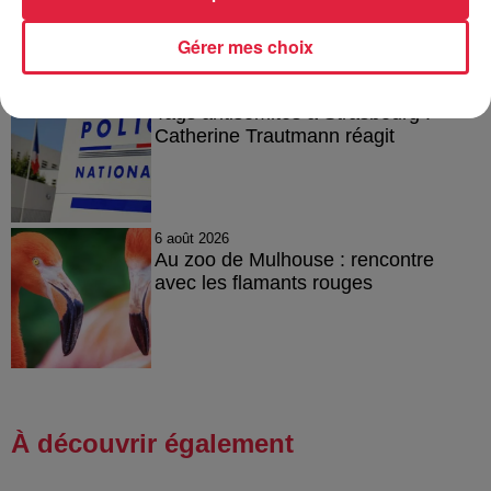
Gérer mes choix
6 août 2026
Tags antisémites à Strasbourg :
Catherine Trautmann réagit
6 août 2026
Au zoo de Mulhouse : rencontre
avec les flamants rouges
À découvrir également