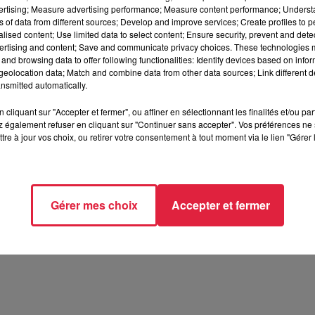
vertising; Measure advertising performance; Measure content performance; Unders
ns of data from different sources; Develop and improve services; Create profiles to 
alised content; Use limited data to select content; Ensure security, prevent and detect
ertising and content; Save and communicate privacy choices. These technologies
and browsing data to offer following functionalities: Identify devices based on infor
eolocation data; Match and combine data from other data sources; Link different de
nsmitted automatically.
cliquant sur "Accepter et fermer", ou affiner en sélectionnant les finalités et/ou pa
 également refuser en cliquant sur "Continuer sans accepter". Vos préférences ne 
tre à jour vos choix, ou retirer votre consentement à tout moment via le lien "Gérer 
Gérer mes choix
Accepter et fermer