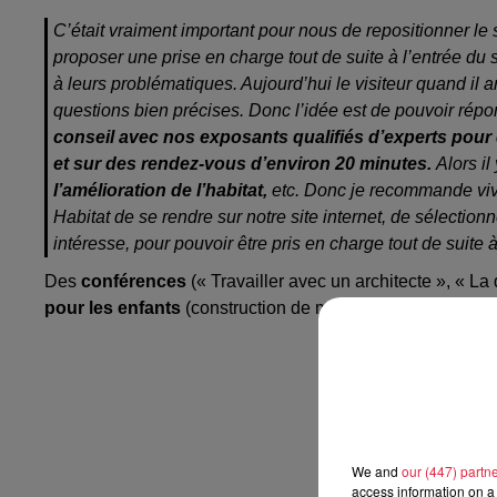
C’était vraiment important pour nous de repositionner le
proposer une prise en charge tout de suite à l’entrée du
à leurs problématiques. Aujourd’hui le visiteur quand il ar
questions bien précises. Donc l’idée est de pouvoir rép
conseil avec nos exposants qualifiés d’experts pou
et sur des rendez-vous d’environ 20 minutes.
Alors il
l’amélioration de l’habitat,
etc. Donc je recommande vive
Habitat de se rendre sur notre site internet, de sélectionn
intéresse, pour pouvoir être pris en charge tout de suite à
Des
conférences
(« Travailler avec un architecte », « La
pour les enfants
(construction de maison, rempotage de p
We and
our (447) partn
access information on a 