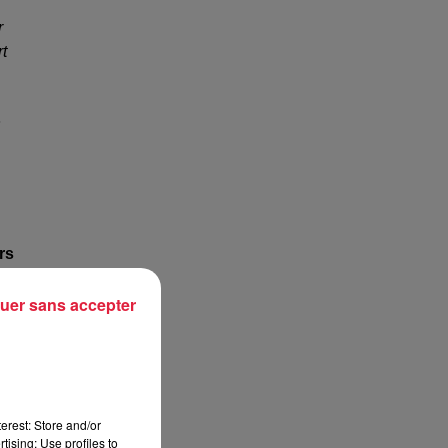
r
t
s
rs
uer sans accepter
erest: Store and/or
tising; Use profiles to