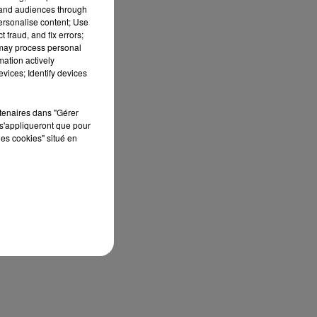
tand audiences through
personalise content; Use
 fraud, and fix errors;
 may process personal
mation actively
vices; Identify devices
rtenaires dans "Gérer
s'appliqueront que pour
les cookies" situé en