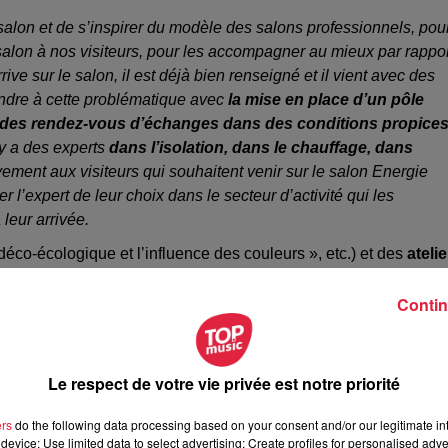
 salon et de s’inspirer du modèle des salons professionnels, pou
 salon à nos visiteurs, pour les accompagner au mieux par rappor
rive sur le salon, il est déjà bien renseigné et il vient avec des
ondre à cette problématique avec
la mise en place d’un pôle
r des rendez-vous d’échanges dans des conditions propice
 y a des experts
dans l’isolation, dans le chauffage, dans
ment aux visiteurs qui souhaitent venir sur le salon Energie
er l’expert de leur choix dans le secteur d’activité qui les
 leur arrivée.
 déco-écologique et l’influence des couleurs », etc.) et des
atelie
lantes, etc.) animeront le salon Energie Habitat de Colmar.
Contin
Le respect de votre vie privée est notre priorité
ers
do the following data processing based on your consent and/or our legitimate int
device; Use limited data to select advertising; Create profiles for personalised adver