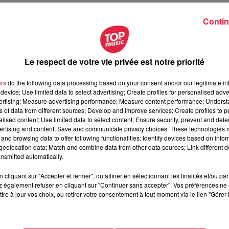
nder "
Surprise
", "
Schoko-bons
", "
Mini Eggs
", c'est au tour des
orge et Normanville
de faire l'objet d'une procédure de rappel
Contin
ériose
. Il s'agit de fromages de Coulommiers et Brie de 1kg des
Le respect de votre vie privée est notre priorité
ers
do the following data processing based on your consent and/or our legitimate int
device; Use limited data to select advertising; Create profiles for personalised adver
vertising; Measure advertising performance; Measure content performance; Unders
ns of data from different sources; Develop and improve services; Create profiles to 
alised content; Use limited data to select content; Ensure security, prevent and detect
ertising and content; Save and communicate privacy choices. These technologies
and browsing data to offer following functionalities: Identify devices based on infor
eolocation data; Match and combine data from other data sources; Link different de
nsmitted automatically.
cliquant sur "Accepter et fermer", ou affiner en sélectionnant les finalités et/ou pa
 également refuser en cliquant sur "Continuer sans accepter". Vos préférences ne 
tre à jour vos choix, ou retirer votre consentement à tout moment via le lien "Gérer 
ieurs enseignes en France :
Auchan, Leclerc
,
Casino
,
Carrefour
,