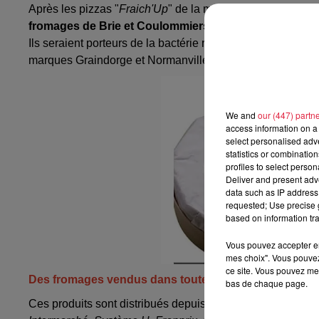
Après les pizzas "
Fraich'Up
" de la marque Buitoni, les Ki
fromages de Brie et Coulommiers des marques Graind
Ils seraient porteurs de la bactérie responsable de la
list
marques Graindorge et Normanville.
We and
our (447) partn
access information on a 
select personalised ad
statistics or combinatio
profiles to select person
Deliver and present adv
data such as IP address 
requested; Use precise g
based on information tra
Vous pouvez accepter en 
mes choix". Vous pouvez
ce site. Vous pouvez met
Des fromages vendus dans toute la France
bas de chaque page.
Ces produits sont distribués depuis la mi-mars dans plus