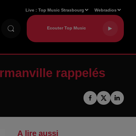
Live :
Top Music Strasbourg
Webradios
rmanville rappelés
A lire aussi