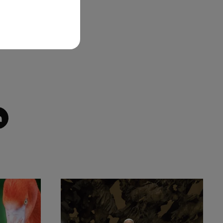
ts
és