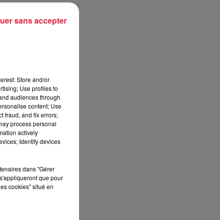
.
uer sans accepter
erest: Store and/or
tising; Use profiles to
tand audiences through
personalise content; Use
 fraud, and fix errors;
 may process personal
mation actively
vices; Identify devices
rtenaires dans "Gérer
s'appliqueront que pour
les cookies" situé en