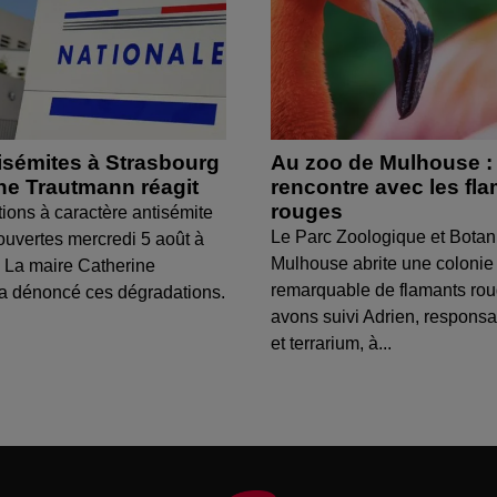
isémites à Strasbourg
Au zoo de Mulhouse :
ine Trautmann réagit
rencontre avec les fl
rouges
tions à caractère antisémite
Le Parc Zoologique et Botan
ouvertes mercredi 5 août à
Mulhouse abrite une colonie
 La maire Catherine
remarquable de flamants ro
a dénoncé ces dégradations.
avons suivi Adrien, respons
et terrarium, à...