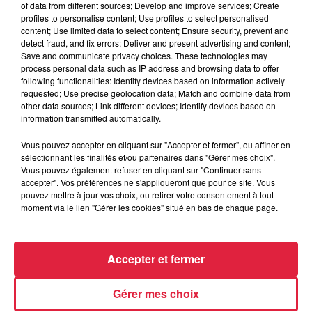
aiment en parler. On se lance souvent dans de grandes
of data from different sources; Develop and improve services; Create
discussions, il n'y a personne qui déteste ça, même si tout le
profiles to personalise content; Use profiles to select personalised
content; Use limited data to select content; Ensure security, prevent and
monde n'est pas passionné. C'est vrai aussi que ça fait
detect fraud, and fix errors; Deliver and present advertising and content;
quelques années qu'on a
quelques grands noms qui
Save and communicate privacy choices. These technologies may
nous ont permis de faire connaître l'Alsace dans le
process personal data such as IP address and browsing data to offer
following functionalities: Identify devices based on information actively
monde entier
. Forcément on a envie de poursuivre cette
requested; Use precise geolocation data; Match and combine data from
aventure.
Il faut continuer cette lignée !
other data sources; Link different devices; Identify devices based on
information transmitted automatically.
Les questions liées à l'environnement reviennent
beaucoup. Qu'est-ce que tu peux nous dire comment se
Vous pouvez accepter en cliquant sur "Accepter et fermer", ou affiner en
sélectionnant les finalités et/ou partenaires dans "Gérer mes choix".
situe le sport auto aujourd'hui ?
Vous pouvez également refuser en cliquant sur "Continuer sans
J'ai envie de dire, il y a trois ans, ça a été l'année la plus
accepter". Vos préférences ne s'appliqueront que pour ce site. Vous
pouvez mettre à jour vos choix, ou retirer votre consentement à tout
compliquée, avec
une prise de conscience assez extrême
moment via le lien "Gérer les cookies" situé en bas de chaque page.
au niveau de l'écologie, où nous, pilote, on a eu
beaucoup de mal à justifier ce qu'on faisait
. Maintenant
ça va mieux, tout le monde a changé un peu sa façon de voir
Accepter et fermer
:
on a montré en tant que passionnés de sport
automobile qu'on avait une vraie conscience aussi de
Gérer mes choix
ce qu'il fallait faire pour améliorer la situation
. On travaille