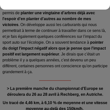
beaucoup dans ce sens. J'ai par exemple rejoint un
mouvement qui s'appelle "Une victoire, un arbre", qui m'a
permis de
planter une vingtaine d'arbres déjà avec
l'espoir d'en planter d'autres au nombre de mes
victoires
. On développe aussi les carburants qui nous
permettrait à terme de continuer à travailler dans ce sens là,
et je fais également quelques conférences sur l'impact du
sport auto sur l'écologie. On a souvent tendance à
pointer
du doigt l'impact négatif alors que je pense que l'impact
positif est largement supérieur
. Je dirais que c'était un
problème il y a quelques années, c'est devenu un peu
différent, certaines personnes ont conscience qu'on participe
grandement à ça.
--------------------------
> La première manche du championnat d'Europe se
déroulera du 26 au 28 avril à Rechberg, en Autriche.
Un tracé de 4,46 km, à 6,10 % de moyenne et une vitesse
moyenne au-delà des 150km/h.