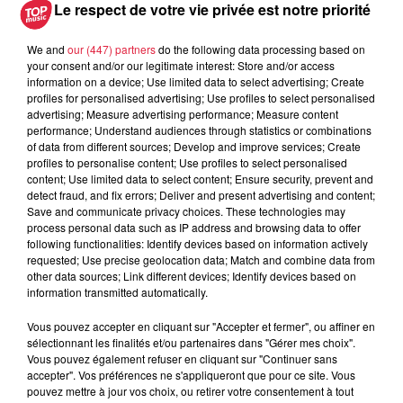
Le respect de votre vie privée est notre priorité
We and
our (447) partners
do the following data processing based on
your consent and/or our legitimate interest: Store and/or access
information on a device; Use limited data to select advertising; Create
profiles for personalised advertising; Use profiles to select personalised
À découvrir également
advertising; Measure advertising performance; Measure content
performance; Understand audiences through statistics or combinations
of data from different sources; Develop and improve services; Create
profiles to personalise content; Use profiles to select personalised
content; Use limited data to select content; Ensure security, prevent and
detect fraud, and fix errors; Deliver and present advertising and content;
Save and communicate privacy choices. These technologies may
process personal data such as IP address and browsing data to offer
following functionalities: Identify devices based on information actively
requested; Use precise geolocation data; Match and combine data from
other data sources; Link different devices; Identify devices based on
information transmitted automatically.
Vous pouvez accepter en cliquant sur "Accepter et fermer", ou affiner en
sélectionnant les finalités et/ou partenaires dans "Gérer mes choix".
Vous pouvez également refuser en cliquant sur "Continuer sans
accepter". Vos préférences ne s'appliqueront que pour ce site. Vous
pouvez mettre à jour vos choix, ou retirer votre consentement à tout