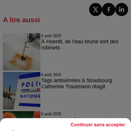
A lire aussi
6 août 2026
À Hoerdt, de l’eau brune sort des
robinets
6 août 2026
Tags antisémites à Strasbourg :
Catherine Trautmann réagit
6 août 2026
Au zoo de Mulhouse : rencontre
Continuer sans accepter
avec les flamants rouges