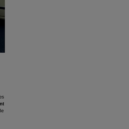
Les
nt
le