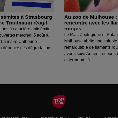
isémites à Strasbourg
Au zoo de Mulhouse :
ine Trautmann réagit
rencontre avec les fl
rouges
tions à caractère antisémite
Le Parc Zoologique et Botan
ouvertes mercredi 5 août à
Mulhouse abrite une colonie
 La maire Catherine
remarquable de flamants ro
a dénoncé ces dégradations.
avons suivi Adrien, respons
et terrarium, à...