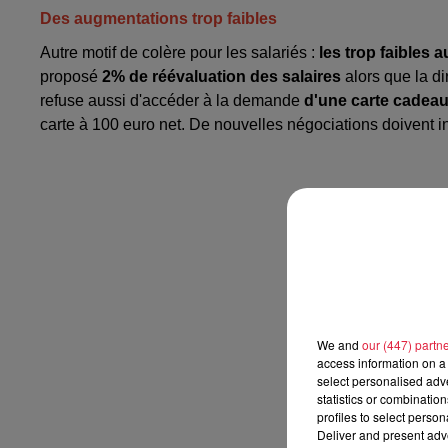
Des augmentations trop faibles
Autre motif de colère pour les salariés :
les trop faibles
proposé
2% de réévaluation des salaires
alors que la di
refuse aussi d'accéder à la demande
d'une carte cadeau
carte à 100 euro net. De nouvelles négociations doivent 
We and
our (447) partn
access information on a 
select personalised ad
statistics or combinatio
profiles to select person
Deliver and present adv