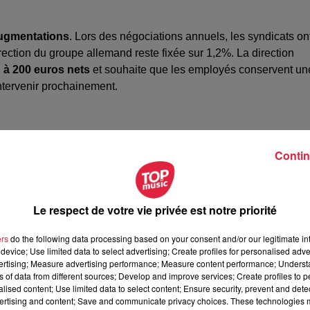
 augmentations
. Lors des négociations annuels, les syndicats on
rection du groupe allemand reste fixée sur 1,2%. La direction
 à 200 euros nets
et souhaite que les employés conservent un
intervenir prochainement.
Contin
Le respect de votre vie privée est notre priorité
ers
do the following data processing based on your consent and/or our legitimate int
device; Use limited data to select advertising; Create profiles for personalised adver
vertising; Measure advertising performance; Measure content performance; Unders
ns of data from different sources; Develop and improve services; Create profiles to 
alised content; Use limited data to select content; Ensure security, prevent and detect
ertising and content; Save and communicate privacy choices. These technologies