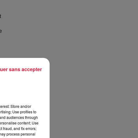
t
e
uer sans accepter
erest: Store and/or
tising; Use profiles to
tand audiences through
personalise content; Use
 fraud, and fix errors;
 may process personal