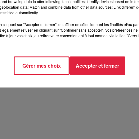
and browsing data to offer following functionalities: Identify devices based on infor
eolocation data; Match and combine data from other data sources; Link different de
nsmitted automatically.
cliquant sur "Accepter et fermer", ou affiner en sélectionnant les finalités et/ou pa
 également refuser en cliquant sur "Continuer sans accepter". Vos préférences ne 
tre à jour vos choix, ou retirer votre consentement à tout moment via le lien "Gérer 
Gérer mes choix
Accepter et fermer