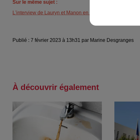
Sur le même sujet :
L'interview de Lauryn et Manon en intégralité dans la To
Publié : 7 février 2023 à 13h31 par Marine Desgranges
À découvrir également