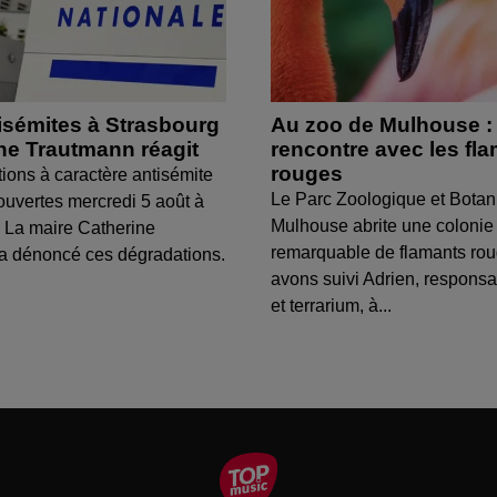
isémites à Strasbourg
Au zoo de Mulhouse :
ine Trautmann réagit
rencontre avec les fl
rouges
tions à caractère antisémite
Le Parc Zoologique et Botan
ouvertes mercredi 5 août à
Mulhouse abrite une colonie
 La maire Catherine
remarquable de flamants ro
a dénoncé ces dégradations.
avons suivi Adrien, respons
et terrarium, à...