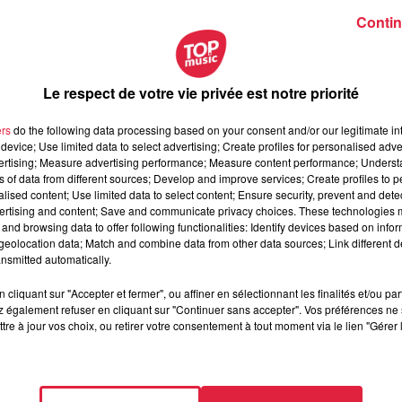
Contin
ciennes
qui participent au
4L Trophy.
Si vous ne connaissez pas
s sportifs et solidaires d'Europe
.
clusivement réservée aux jeunes et/ou étudiants
entre 18 et 28 an
Le respect de votre vie privée est notre priorité
 vieille 4L. Avoir un bon sens de l'orientation et quelques
ers
do the following data processing based on your consent and/or our legitimate int
device; Use limited data to select advertising; Create profiles for personalised adver
vertising; Measure advertising performance; Measure content performance; Unders
ns of data from different sources; Develop and improve services; Create profiles to 
librement
l'Espagne
jusqu'à Algésiras et prennent le ferry pour l
alised content; Use limited data to select content; Ensure security, prevent and detect
présente plusieurs étapes dont certaines autour des dunes de
ertising and content; Save and communicate privacy choices. These technologies
and browsing data to offer following functionalities: Identify devices based on infor
eolocation data; Match and combine data from other data sources; Link different de
urs de mécanique avant le grand départ, on à hâte !"
nsmitted automatically.
 ce raid pour parcourir plus de 6 000 Km de Strasbourg à
cliquant sur "Accepter et fermer", ou affiner en sélectionnant les finalités et/ou pa
ra. A bord de leur 4L, nos Alsaciennes ont apporté des
 également refuser en cliquant sur "Continuer sans accepter". Vos préférences ne 
 médicales pour les distribuer aux enfants du Maroc.
tre à jour vos choix, ou retirer votre consentement à tout moment via le lien "Gérer 
ssociations comme
"Les enfant du désert"
et
"La Croix Rouge".
ennesen4L