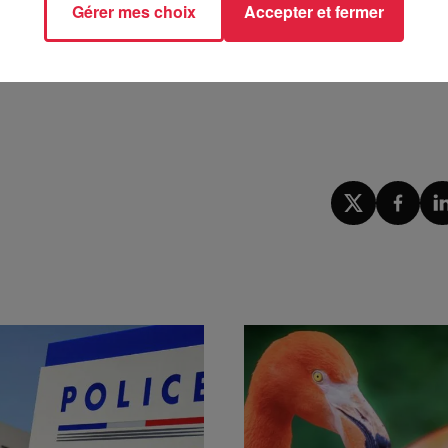
Gérer mes choix
Accepter et fermer
p Family