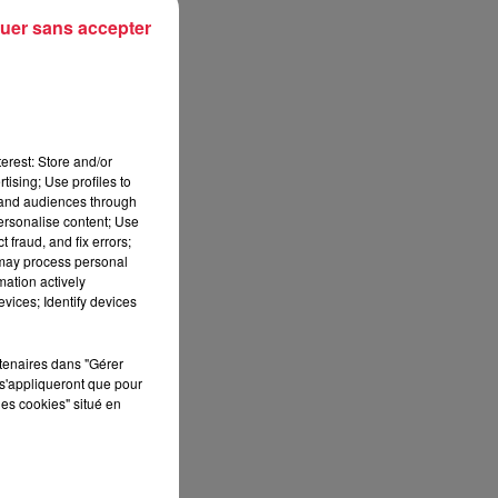
uer sans accepter
,
s.
erest: Store and/or
tising; Use profiles to
tand audiences through
personalise content; Use
e
 fraud, and fix errors;
 may process personal
mation actively
vices; Identify devices
rtenaires dans "Gérer
s'appliqueront que pour
les cookies" situé en