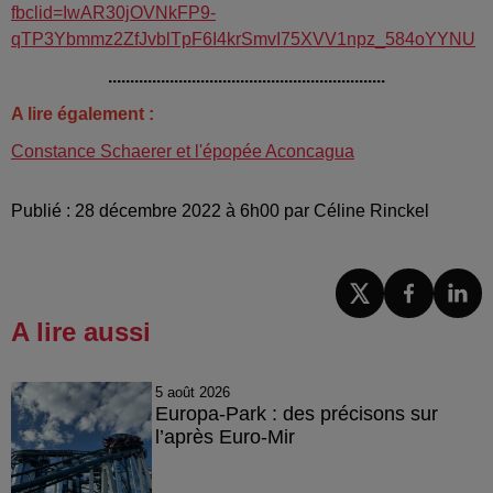
fbclid=IwAR30jOVNkFP9-
qTP3Ybmmz2ZfJvblTpF6I4krSmvI75XVV1npz_584oYYNU
...............................................................
A lire également :
Constance Schaerer et l'épopée Aconcagua
Publié : 28 décembre 2022 à 6h00 par Céline Rinckel
A lire aussi
5 août 2026
Europa-Park : des précisons sur
l’après Euro-Mir