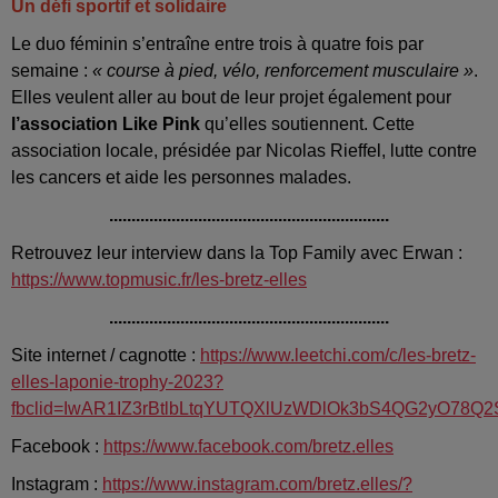
Un défi sportif et solidaire
Le duo féminin s’entraîne entre trois à quatre fois par
semaine :
« course à pied, vélo, renforcement musculaire »
.
Elles veulent aller au bout de leur projet également pour
l’association Like Pink
qu’elles soutiennent. Cette
association locale, présidée par Nicolas Rieffel, lutte contre
les cancers et aide les personnes malades.
...............................................................
Retrouvez leur interview dans la Top Family avec Erwan :
https://www.topmusic.fr/les-bretz-elles
...............................................................
Site internet / cagnotte :
https://www.leetchi.com/c/les-bretz-
elles-laponie-trophy-2023?
fbclid=IwAR1IZ3rBtlbLtqYUTQXlUzWDlOk3bS4QG2yO78Q2
Facebook :
https://www.facebook.com/bretz.elles
Instagram :
https://www.instagram.com/bretz.elles/?