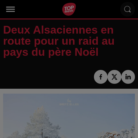
Deux Alsaciennes en
route pour un raid au
pays du père Noël