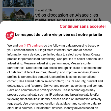
4 août 2026
Vélos d'occasion en Alsace : les
meilleures adresses pour rouler à...
Continuer sans accepter
Le respect de votre vie privée est notre priorité
4 août 2026
We and
our (447) partners
do the following data processing based on
Bischheim : disparition d’une
your consent and/or our legitimate interest: Store and/or access
adolescente de 16 ans
information on a device; Use limited data to select advertising; Create
profiles for personalised advertising; Use profiles to select personalised
advertising; Measure advertising performance; Measure content
performance; Understand audiences through statistics or combinations
of data from different sources; Develop and improve services; Create
profiles to personalise content; Use profiles to select personalised
content; Use limited data to select content; Ensure security, prevent and
detect fraud, and fix errors; Deliver and present advertising and content;
À découvrir également
Save and communicate privacy choices. These technologies may
process personal data such as IP address and browsing data to offer
following functionalities: Identify devices based on information actively
requested; Use precise geolocation data; Match and combine data from
other data sources; Link different devices; Identify devices based on