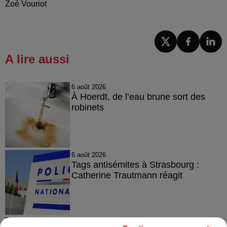
Zoé Vouriot
A lire aussi
6 août 2026
À Hoerdt, de l’eau brune sort des
robinets
6 août 2026
Tags antisémites à Strasbourg :
Catherine Trautmann réagit
6 août 2026