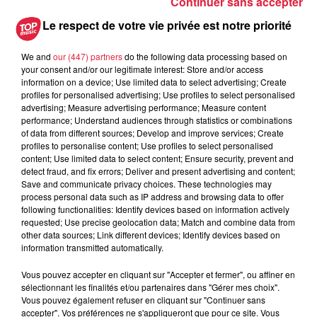
Continuer sans accepter
Au zoo de Mulhouse : rencontre
avec les flamants rouges
Le respect de votre vie privée est notre priorité
We and
our (447) partners
do the following data processing based on
your consent and/or our legitimate interest: Store and/or access
information on a device; Use limited data to select advertising; Create
profiles for personalised advertising; Use profiles to select personalised
advertising; Measure advertising performance; Measure content
performance; Understand audiences through statistics or combinations
À découvrir également
of data from different sources; Develop and improve services; Create
profiles to personalise content; Use profiles to select personalised
content; Use limited data to select content; Ensure security, prevent and
detect fraud, and fix errors; Deliver and present advertising and content;
Save and communicate privacy choices. These technologies may
process personal data such as IP address and browsing data to offer
following functionalities: Identify devices based on information actively
requested; Use precise geolocation data; Match and combine data from
other data sources; Link different devices; Identify devices based on
information transmitted automatically.
Vous pouvez accepter en cliquant sur "Accepter et fermer", ou affiner en
sélectionnant les finalités et/ou partenaires dans "Gérer mes choix".
Vous pouvez également refuser en cliquant sur "Continuer sans
accepter". Vos préférences ne s'appliqueront que pour ce site. Vous