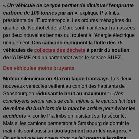
«
Un véhicule de ce type permet de diminuer l’emprunte
carbone de 100 tonnes par an
»,
explique Pia Imbs,
présidente de l’Eurométropole.
Les ordures ménagères du
quartier du Neuhof et de la Gare sont maintenant ramassées
par deux nouvelles bennes qui roulent à l’énergie électrique
uniquement.
Ces camions rejoignent la flotte des 75
véhicules de
collectes des déchets
à partir du soutien
de l’ADEME
et d’un partenariat avec le service
SUEZ
.
Des véhicules moins bruyants
Moteur silencieux ou Klaxon façon tramways
. Les deux
nouveaux véhicules veillent au confort des habitants de
Strasbourg en
réduisant le bruit au maximum
:
« Nos
concitoyens seront ravis de cela, même si le camion fait t
out
de même du bruit lors de la marche arrière
pour
éviter les
accidents
»
, confie Pia Imbs en insistant sur la sécurité.
Mais si les camions permettront à Strasbourg de dormir le
matin, ils sont aussi un
soulagement pour les usagers
.
«
On entend que les pneus donc ça fait
presque le même