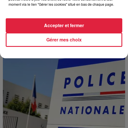
moment via le lien "Gérer les cookies" situé en bas de chaque page.
À Hoerdt, de l’eau brune sort des robinets
Accepter et fermer
Depuis plusieurs jours, des habitants de Hoerdt ont vu de
l’eau brune s’écouler de leurs robinets. Face aux
Gérer mes choix
nombreuses interrogations, la municipalité a pris...