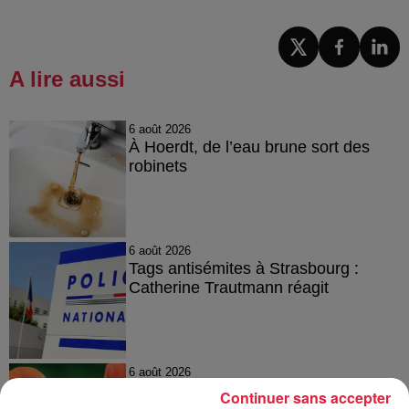
A lire aussi
6 août 2026
À Hoerdt, de l’eau brune sort des
robinets
6 août 2026
Tags antisémites à Strasbourg :
Catherine Trautmann réagit
6 août 2026
Au zoo de Mulhouse : rencontre
Continuer sans accepter