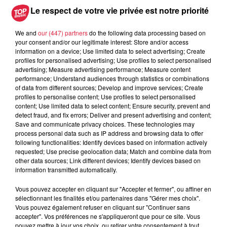
avec les flamants rouges
Le respect de votre vie privée est notre priorité
We and
our (447) partners
do the following data processing based on
your consent and/or our legitimate interest: Store and/or access
information on a device; Use limited data to select advertising; Create
profiles for personalised advertising; Use profiles to select personalised
advertising; Measure advertising performance; Measure content
À découvrir également
performance; Understand audiences through statistics or combinations
of data from different sources; Develop and improve services; Create
profiles to personalise content; Use profiles to select personalised
content; Use limited data to select content; Ensure security, prevent and
detect fraud, and fix errors; Deliver and present advertising and content;
Save and communicate privacy choices. These technologies may
process personal data such as IP address and browsing data to offer
following functionalities: Identify devices based on information actively
requested; Use precise geolocation data; Match and combine data from
other data sources; Link different devices; Identify devices based on
information transmitted automatically.
Vous pouvez accepter en cliquant sur "Accepter et fermer", ou affiner en
sélectionnant les finalités et/ou partenaires dans "Gérer mes choix".
Vous pouvez également refuser en cliquant sur "Continuer sans
accepter". Vos préférences ne s'appliqueront que pour ce site. Vous
pouvez mettre à jour vos choix, ou retirer votre consentement à tout