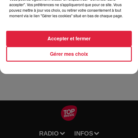
le voyeurisme, la solitude, la mort… À travers le mime et la
accepter". Vos préférences ne s'appliqueront que pour ce site. Vous
danse, les artistes racontent le présent de ces sans-abris,
pouvez mettre à jour vos choix, ou retirer votre consentement à tout
moment via le lien "Gérer les cookies" situé en bas de chaque page.
laissés pour compte.
En s’inspirant du "Vagabond" de Charlie Chaplin et des
"Naufragés" de Patrick Declerck, le duo questionne le statut
Accepter et fermer
des sans-abris avec humanité et tendresse. Un beau
moment de poésie entre danse et clowneries.
Gérer mes choix
Tous publics. 1h
RADIO
INFOS