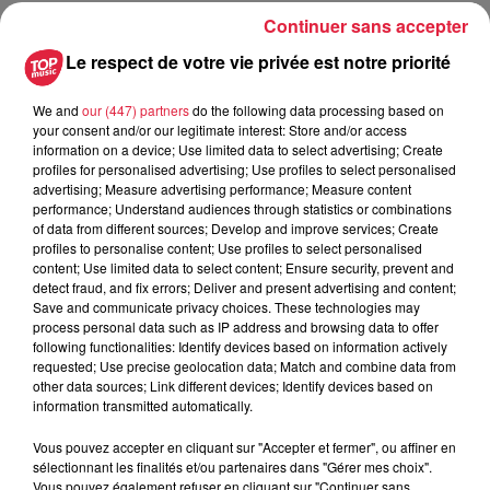
Continuer sans accepter
Tarif
Payant
Le respect de votre vie privée est notre priorité
We and
our (447) partners
do the following data processing based on
DEUX RIEN - CIE COMME SI
your consent and/or our legitimate interest: Store and/or access
information on a device; Use limited data to select advertising; Create
profiles for personalised advertising; Use profiles to select personalised
Assis sur un banc, deux sans-abris attendent. Ils mendient
advertising; Measure advertising performance; Measure content
face à un public qui les regarde, sans bouger. Pendant une
performance; Understand audiences through statistics or combinations
heure, nous observons ces deux personnages qui s’aiment,
of data from different sources; Develop and improve services; Create
profiles to personalise content; Use profiles to select personalised
se détestent, dansent, rient, pleurent. Ce spectacle met sous
content; Use limited data to select content; Ensure security, prevent and
le feu des projecteurs les êtres invisibles qui peuplent les
detect fraud, and fix errors; Deliver and present advertising and content;
villes, sans user de la parole. Accrochés l'un à l'autre,
Save and communicate privacy choices. These technologies may
process personal data such as IP address and browsing data to offer
bouées ou boulets, ils se maintiennent au bord du gouffre,
following functionalities: Identify devices based on information actively
pour le meilleur et pour le pire.
requested; Use precise geolocation data; Match and combine data from
other data sources; Link different devices; Identify devices based on
Caroline Maydat et Clément Belhach font passer les
information transmitted automatically.
spectateurs du rire aux larmes sans prononcer le moindre
son. Seule la musique, composée par Michael Bugdah,
Vous pouvez accepter en cliquant sur "Accepter et fermer", ou affiner en
sélectionnant les finalités et/ou partenaires dans "Gérer mes choix".
enveloppe l’espace scénique. La faim, l’ennui, l’ignorance,
Vous pouvez également refuser en cliquant sur "Continuer sans