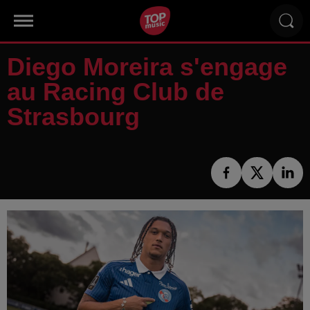
Diego Moreira s'engage
au Racing Club de
Strasbourg