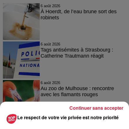
6 août 2026
À Hoerdt, de l’eau brune sort des
robinets
6 août 2026
Tags antisémites à Strasbourg :
Catherine Trautmann réagit
6 août 2026
Au zoo de Mulhouse : rencontre
avec les flamants rouges
Continuer sans accepter
Le respect de votre vie privée est notre priorité