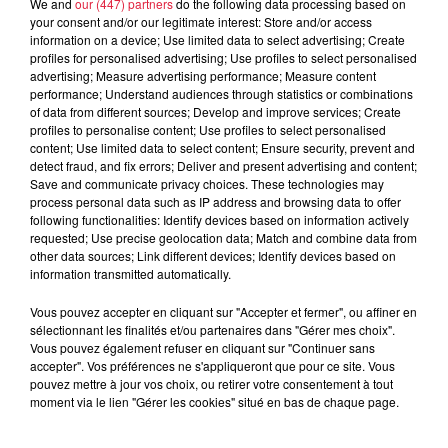
We and
our (447) partners
do the following data processing based on
your consent and/or our legitimate interest: Store and/or access
À découvrir également
information on a device; Use limited data to select advertising; Create
profiles for personalised advertising; Use profiles to select personalised
advertising; Measure advertising performance; Measure content
performance; Understand audiences through statistics or combinations
of data from different sources; Develop and improve services; Create
profiles to personalise content; Use profiles to select personalised
content; Use limited data to select content; Ensure security, prevent and
detect fraud, and fix errors; Deliver and present advertising and content;
Save and communicate privacy choices. These technologies may
process personal data such as IP address and browsing data to offer
following functionalities: Identify devices based on information actively
requested; Use precise geolocation data; Match and combine data from
other data sources; Link different devices; Identify devices based on
information transmitted automatically.
Vous pouvez accepter en cliquant sur "Accepter et fermer", ou affiner en
sélectionnant les finalités et/ou partenaires dans "Gérer mes choix".
Vous pouvez également refuser en cliquant sur "Continuer sans
accepter". Vos préférences ne s'appliqueront que pour ce site. Vous
pouvez mettre à jour vos choix, ou retirer votre consentement à tout
moment via le lien "Gérer les cookies" situé en bas de chaque page.
À Hoerdt, de l’eau brune sort des robinets
Depuis plusieurs jours, des habitants de Hoerdt ont vu de