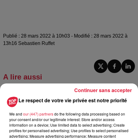
Publié : 28 mars 2022 à 10h03 - Modifié : 28 mars 2022 à
13h16 Sebastien Ruffet
A lire aussi
Continuer sans accepter
6 août 2026
Le respect de votre vie privée est notre priorité
À Hoerdt, de l’eau brune sort des
robinets
We and
our (447) partners
do the following data processing based on
your consent and/or our legitimate interest: Store and/or access
information on a device; Use limited data to select advertising; Create
profiles for personalised advertising; Use profiles to select personalised
6 août 2026
advertising; Measure advertising performance; Measure content