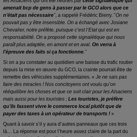
les Alsaciens qui ont été heurtés par
cette signalétique qui
amenait bcp de gens à passer par le GCO alors que ce
n’était pas nécessaire
"
, a rappelé Frédéric Bierry. "
On ne
pouvait pas y être insensible. On a échangé avec Josiane
Chevalier, notre préfète, puisque c’est l’Etat qui est en
responsabilité. On a proposé cette signalétique qui nous
paraît plus adaptée, en amont et en aval.
On verra à
l’épreuve des faits si ça fonctionne
."
Si on a pu constater au quotidien une baisse du trafic routier
depuis la mise en œuvre du GCO, la crainte pourrait être de
remettre des véhicules supplémentaires. «
Je ne sais pas
faire des miracles ! Nos concitoyens ont voulu qu’on
rééquilibre les choses et que ce soit clair pour les Alsaciens
mais aussi pour les touristes ;
Les touristes, je préfère
qu’ils fassent vivre le commerce local plutôt que de
payer des taxes à un opérateur de transports !
»
Quant à savoir s’il y aura d’autres panneaux que ces trois
là… La réponse est pour l’heure assez claire de la part du