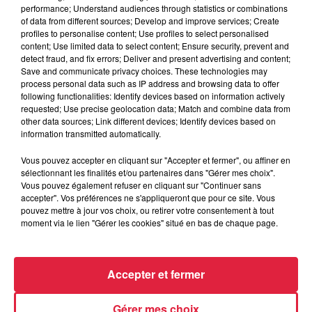
Tags antisémites à Strasbourg :
performance; Understand audiences through statistics or combinations
Catherine Trautmann réagit
of data from different sources; Develop and improve services; Create
profiles to personalise content; Use profiles to select personalised
content; Use limited data to select content; Ensure security, prevent and
detect fraud, and fix errors; Deliver and present advertising and content;
Save and communicate privacy choices. These technologies may
process personal data such as IP address and browsing data to offer
6 août 2026
following functionalities: Identify devices based on information actively
Au zoo de Mulhouse : rencontre
requested; Use precise geolocation data; Match and combine data from
avec les flamants rouges
other data sources; Link different devices; Identify devices based on
information transmitted automatically.
Vous pouvez accepter en cliquant sur "Accepter et fermer", ou affiner en
sélectionnant les finalités et/ou partenaires dans "Gérer mes choix".
Vous pouvez également refuser en cliquant sur "Continuer sans
accepter". Vos préférences ne s'appliqueront que pour ce site. Vous
pouvez mettre à jour vos choix, ou retirer votre consentement à tout
À découvrir également
moment via le lien "Gérer les cookies" situé en bas de chaque page.
Accepter et fermer
Gérer mes choix