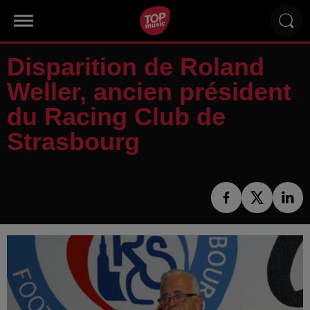
Disparition de Roland
Weller, ancien président
du Racing Club de
Strasbourg