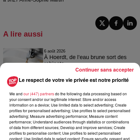
A lire aussi
6 août 2026
À Hoerdt, de l’eau brune sort des
robinets
Continuer sans accepter
Le respect de votre vie privée est notre priorité
6 août 2026
We and
our (447) partners
do the following data processing based on
Tags antisémites à Strasbourg :
your consent and/or our legitimate interest: Store and/or access
information on a device; Use limited data to select advertising; Create
Catherine Trautmann réagit
profiles for personalised advertising; Use profiles to select personalised
advertising; Measure advertising performance; Measure content
performance; Understand audiences through statistics or combinations
of data from different sources; Develop and improve services; Create
profiles to personalise content; Use profiles to select personalised
6 août 2026
content; Use limited data to select content; Ensure security, prevent and