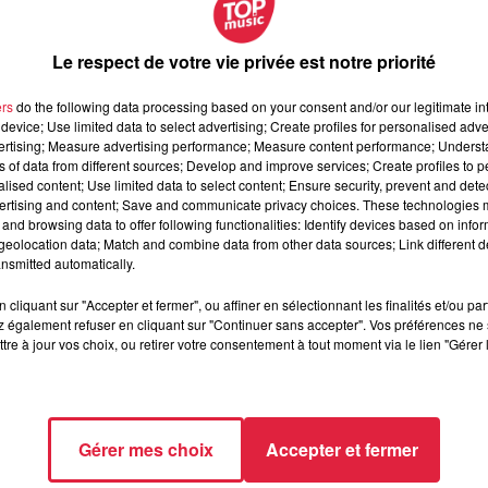
Le respect de votre vie privée est notre priorité
ers
do the following data processing based on your consent and/or our legitimate int
device; Use limited data to select advertising; Create profiles for personalised adver
vertising; Measure advertising performance; Measure content performance; Unders
ns of data from different sources; Develop and improve services; Create profiles to 
alised content; Use limited data to select content; Ensure security, prevent and detect
ertising and content; Save and communicate privacy choices. These technologies
and browsing data to offer following functionalities: Identify devices based on infor
eolocation data; Match and combine data from other data sources; Link different de
nsmitted automatically.
cliquant sur "Accepter et fermer", ou affiner en sélectionnant les finalités et/ou pa
 également refuser en cliquant sur "Continuer sans accepter". Vos préférences ne 
tre à jour vos choix, ou retirer votre consentement à tout moment via le lien "Gérer 
Gérer mes choix
Accepter et fermer
bre 2025 à 16h48