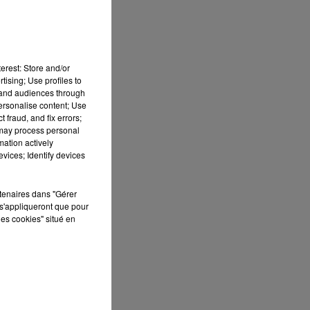
erest: Store and/or
tising; Use profiles to
tand audiences through
personalise content; Use
 fraud, and fix errors;
 may process personal
mation actively
vices; Identify devices
rtenaires dans "Gérer
s'appliqueront que pour
les cookies" situé en