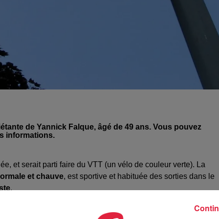
uiétante de Yannick Falque, âgé de 49 ans. Vous pouvez
s informations.
e, et serait parti faire du VTT (un vélo de couleur verte). La
ormale et chauve
, est sportive et habituée des sorties dans le
ste
.
r la gendarmerie, soit au 17, soit directement l'antenne de
Contin