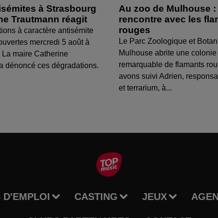
isémites à Strasbourg
Au zoo de Mulhouse :
ine Trautmann réagit
rencontre avec les fl
rouges
tions à caractère antisémite
Le Parc Zoologique et Botan
ouvertes mercredi 5 août à
Mulhouse abrite une colonie
 La maire Catherine
remarquable de flamants ro
a dénoncé ces dégradations.
avons suivi Adrien, respons
et terrarium, à...
 D'EMPLOI
CASTING
JEUX
AGE